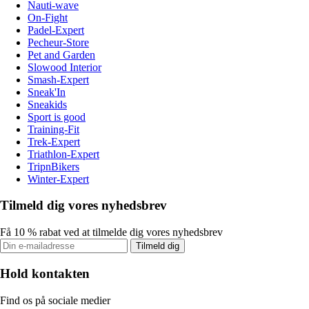
Nauti-wave
On-Fight
Padel-Expert
Pecheur-Store
Pet and Garden
Slowood Interior
Smash-Expert
Sneak'In
Sneakids
Sport is good
Training-Fit
Trek-Expert
Triathlon-Expert
TripnBikers
Winter-Expert
Tilmeld dig vores nyhedsbrev
Få 10 % rabat ved at tilmelde dig vores nyhedsbrev
Tilmeld dig
Hold kontakten
Find os på sociale medier