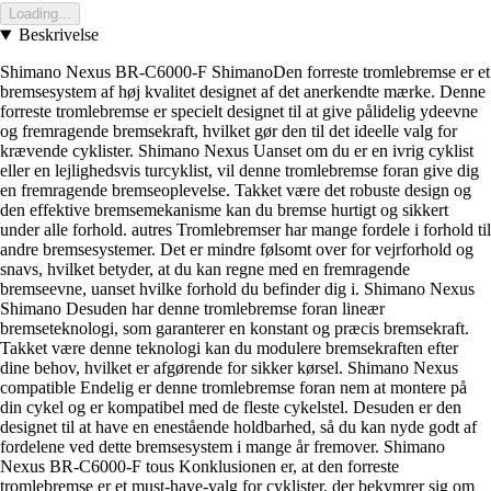
Loading...
Beskrivelse
Shimano Nexus BR-C6000-F ShimanoDen forreste tromlebremse er et
bremsesystem af høj kvalitet designet af det anerkendte mærke. Denne
forreste tromlebremse er specielt designet til at give pålidelig ydeevne
og fremragende bremsekraft, hvilket gør den til det ideelle valg for
krævende cyklister. Shimano Nexus Uanset om du er en ivrig cyklist
eller en lejlighedsvis turcyklist, vil denne tromlebremse foran give dig
en fremragende bremseoplevelse. Takket være det robuste design og
den effektive bremsemekanisme kan du bremse hurtigt og sikkert
under alle forhold. autres Tromlebremser har mange fordele i forhold til
andre bremsesystemer. Det er mindre følsomt over for vejrforhold og
snavs, hvilket betyder, at du kan regne med en fremragende
bremseevne, uanset hvilke forhold du befinder dig i. Shimano Nexus
Shimano Desuden har denne tromlebremse foran lineær
bremseteknologi, som garanterer en konstant og præcis bremsekraft.
Takket være denne teknologi kan du modulere bremsekraften efter
dine behov, hvilket er afgørende for sikker kørsel. Shimano Nexus
compatible Endelig er denne tromlebremse foran nem at montere på
din cykel og er kompatibel med de fleste cykelstel. Desuden er den
designet til at have en enestående holdbarhed, så du kan nyde godt af
fordelene ved dette bremsesystem i mange år fremover. Shimano
Nexus BR-C6000-F tous Konklusionen er, at den forreste
tromlebremse er et must-have-valg for cyklister, der bekymrer sig om