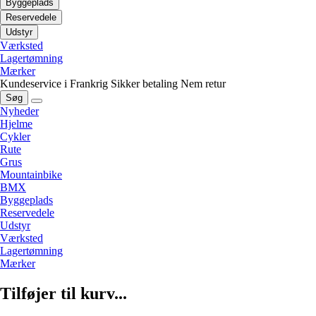
Byggeplads
Reservedele
Udstyr
Værksted
Lagertømning
Mærker
Kundeservice i Frankrig
Sikker betaling
Nem retur
Søg
Nyheder
Hjelme
Cykler
Rute
Grus
Mountainbike
BMX
Byggeplads
Reservedele
Udstyr
Værksted
Lagertømning
Mærker
Tilføjer til kurv...