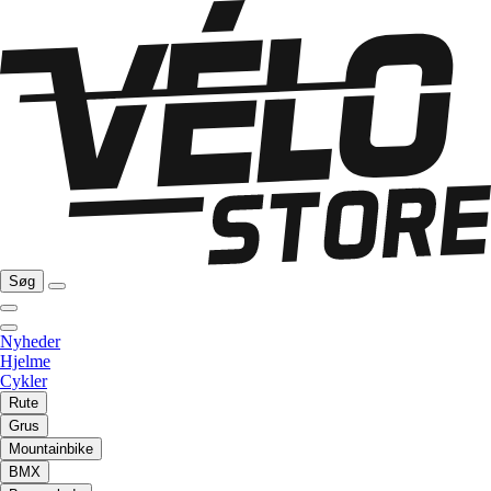
Søg
Nyheder
Hjelme
Cykler
Rute
Grus
Mountainbike
BMX