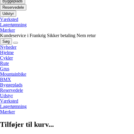
Byggeplads
Reservedele
Udstyr
Værksted
Lagertømning
Mærker
Kundeservice i Frankrig
Sikker betaling
Nem retur
Søg
Nyheder
Hjelme
Cykler
Rute
Grus
Mountainbike
BMX
Byggeplads
Reservedele
Udstyr
Værksted
Lagertømning
Mærker
Tilføjer til kurv...