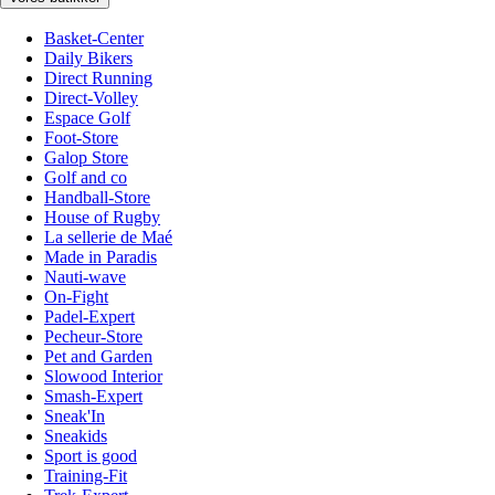
Basket-Center
Daily Bikers
Direct Running
Direct-Volley
Espace Golf
Foot-Store
Galop Store
Golf and co
Handball-Store
House of Rugby
La sellerie de Maé
Made in Paradis
Nauti-wave
On-Fight
Padel-Expert
Pecheur-Store
Pet and Garden
Slowood Interior
Smash-Expert
Sneak'In
Sneakids
Sport is good
Training-Fit