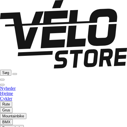
Søg
Nyheder
Hjelme
Cykler
Rute
Grus
Mountainbike
BMX