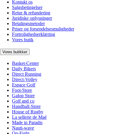
Kontakt os
Salgsbetingelser
Retur & refundering
Juridiske oplysninger
Betalingsmetoder
Priser og forsendelsesmuligheder
Fortrolighedserklæring
Vores butik
Vores butikker
Basket-Center
Daily Bikers
Direct Running
Direct-Volley
Espace Golf
Foot-Store
Galop Store
Golf and co
Handball-Store
House of Rugby
La sellerie de Maé
Made in Paradis
Nauti-wave
On-Fight