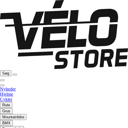
Søg
Nyheder
Hjelme
Cykler
Rute
Grus
Mountainbike
BMX