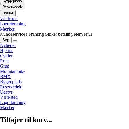
Byggeplads
Reservedele
Udstyr
Værksted
Lagertømning
Mærker
Kundeservice i Frankrig
Sikker betaling
Nem retur
Søg
Nyheder
Hjelme
Cykler
Rute
Grus
Mountainbike
BMX
Byggeplads
Reservedele
Udstyr
Værksted
Lagertømning
Mærker
Tilføjer til kurv...