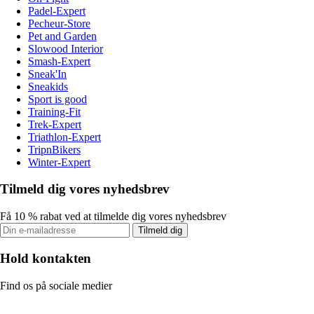
Padel-Expert
Pecheur-Store
Pet and Garden
Slowood Interior
Smash-Expert
Sneak'In
Sneakids
Sport is good
Training-Fit
Trek-Expert
Triathlon-Expert
TripnBikers
Winter-Expert
Tilmeld dig vores nyhedsbrev
Få 10 % rabat ved at tilmelde dig vores nyhedsbrev
Tilmeld dig
Hold kontakten
Find os på sociale medier