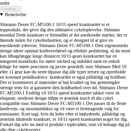
ordre
Loading...
Beskrivelse
Shimano Deore FC-M5100-1 10/11-speed kranksættet er et
topprodukt, der giver dig den ultimative cykeloplevelse. Shimano
mondial Dette kranksæt er fremstillet af det anerkendte mærke, der er
førende inden for cykelindustrien, og er designet til at give en
enestående ydeevne. Shimano Deore FC-M5100-1 Dets ergonomiske
design sikrer optimal kraftoverførsel og effektiv pedalering, så du nemt
kan tilbagelægge lange distancer.10/11-gears kranksættet har en
integreret krankboks for større stivhed og stabilitet samt en enkelt
klinge for større præcision og jævne gearskift. tous Shimano Med 10
eller 11 gear kan du nemt tilpasse dig alle typer terræn og opretholde
en konstant pedalkadence. kranksættet er også pålideligt og holdbart.
Det er konstrueret af materialer af høj kvalitet og har gennemgået
strenge tests for at garantere dets holdbarhed over tid. Shimano Deore
FC-M5100-1 Endelig vil 10/11-speed kranksættet takket være sit
elegante, moderne design tilføje et æstetisk touch til din cykel.
compatible tous Shimano Deore FC-M5100-1 Det passer til de fleste
landevejs- og mountainbikes og vil være et fremragende valg for
entusiaster. Kort sagt, hvis du leder efter et højtydende, pålideligt og
æstetisk tiltalende kranksæt, er 10/11-speed kranksættet noget for dig.
Forkæl dig selv nu med et produkt i topkvalitet, som vil ledsage dig på
alle dine cykeleventyr.