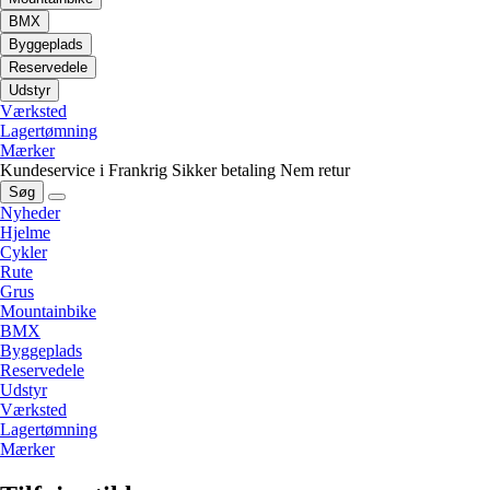
BMX
Byggeplads
Reservedele
Udstyr
Værksted
Lagertømning
Mærker
Kundeservice i Frankrig
Sikker betaling
Nem retur
Søg
Nyheder
Hjelme
Cykler
Rute
Grus
Mountainbike
BMX
Byggeplads
Reservedele
Udstyr
Værksted
Lagertømning
Mærker