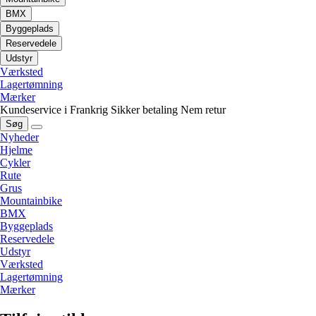
BMX
Byggeplads
Reservedele
Udstyr
Værksted
Lagertømning
Mærker
Kundeservice i Frankrig
Sikker betaling
Nem retur
Søg
Nyheder
Hjelme
Cykler
Rute
Grus
Mountainbike
BMX
Byggeplads
Reservedele
Udstyr
Værksted
Lagertømning
Mærker