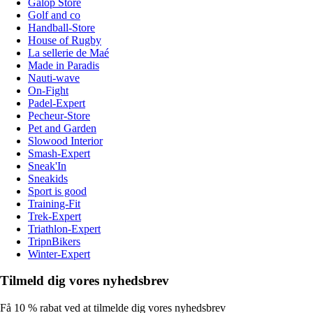
Galop Store
Golf and co
Handball-Store
House of Rugby
La sellerie de Maé
Made in Paradis
Nauti-wave
On-Fight
Padel-Expert
Pecheur-Store
Pet and Garden
Slowood Interior
Smash-Expert
Sneak'In
Sneakids
Sport is good
Training-Fit
Trek-Expert
Triathlon-Expert
TripnBikers
Winter-Expert
Tilmeld dig vores nyhedsbrev
Få 10 % rabat ved at tilmelde dig vores nyhedsbrev