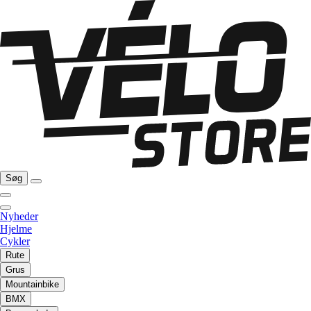
Søg
Nyheder
Hjelme
Cykler
Rute
Grus
Mountainbike
BMX