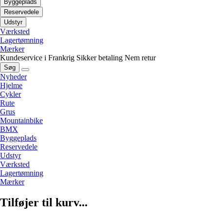
Byggeplads
Reservedele
Udstyr
Værksted
Lagertømning
Mærker
Kundeservice i Frankrig
Sikker betaling
Nem retur
Søg
Nyheder
Hjelme
Cykler
Rute
Grus
Mountainbike
BMX
Byggeplads
Reservedele
Udstyr
Værksted
Lagertømning
Mærker
Tilføjer til kurv...