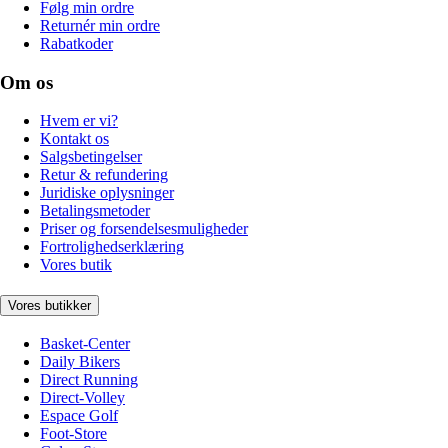
Følg min ordre
Returnér min ordre
Rabatkoder
Om os
Hvem er vi?
Kontakt os
Salgsbetingelser
Retur & refundering
Juridiske oplysninger
Betalingsmetoder
Priser og forsendelsesmuligheder
Fortrolighedserklæring
Vores butik
Vores butikker
Basket-Center
Daily Bikers
Direct Running
Direct-Volley
Espace Golf
Foot-Store