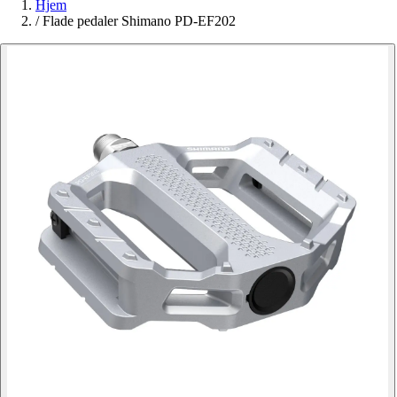
Hjem
/
Flade pedaler Shimano PD-EF202