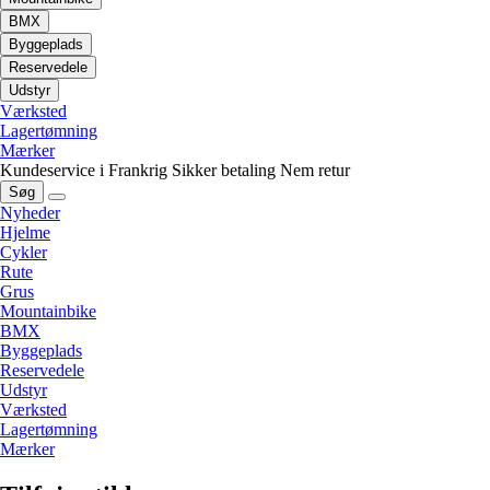
BMX
Byggeplads
Reservedele
Udstyr
Værksted
Lagertømning
Mærker
Kundeservice i Frankrig
Sikker betaling
Nem retur
Søg
Nyheder
Hjelme
Cykler
Rute
Grus
Mountainbike
BMX
Byggeplads
Reservedele
Udstyr
Værksted
Lagertømning
Mærker