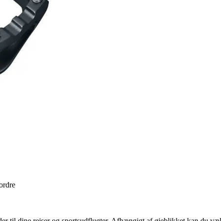
 ordre
er til dine rejser og sportsudflugter. Afhængigt af øjeblikket kan du væ