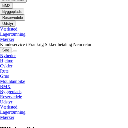
BMX
Byggeplads
Reservedele
Udstyr
Værksted
Lagertømning
Mærker
Kundeservice i Frankrig
Sikker betaling
Nem retur
Søg
Nyheder
Hjelme
Cykler
Rute
Grus
Mountainbike
BMX
Byggeplads
Reservedele
Udstyr
Værksted
Lagertømning
Mærker