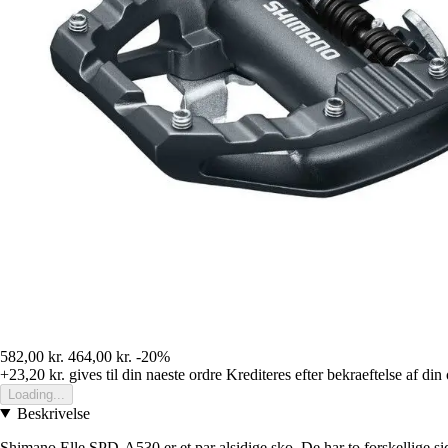
582,00 kr.
464,00 kr.
-20%
+23,20 kr.
gives til din naeste ordre
Krediteres efter bekraeftelse af din
Loading...
Beskrivelse
Shimano Elle SPD-A530 er et par alsidige sko. De har to forskellige sid