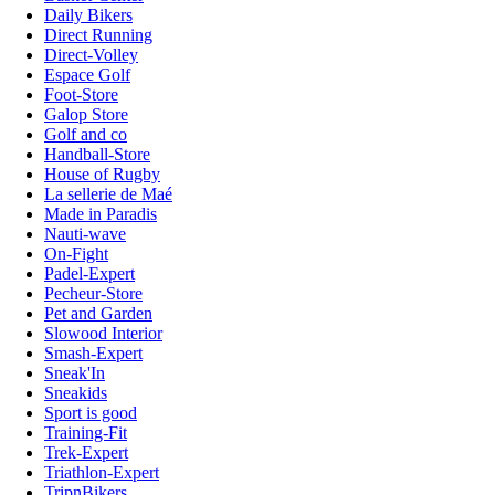
Daily Bikers
Direct Running
Direct-Volley
Espace Golf
Foot-Store
Galop Store
Golf and co
Handball-Store
House of Rugby
La sellerie de Maé
Made in Paradis
Nauti-wave
On-Fight
Padel-Expert
Pecheur-Store
Pet and Garden
Slowood Interior
Smash-Expert
Sneak'In
Sneakids
Sport is good
Training-Fit
Trek-Expert
Triathlon-Expert
TripnBikers