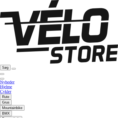
Søg
Nyheder
Hjelme
Cykler
Rute
Grus
Mountainbike
BMX