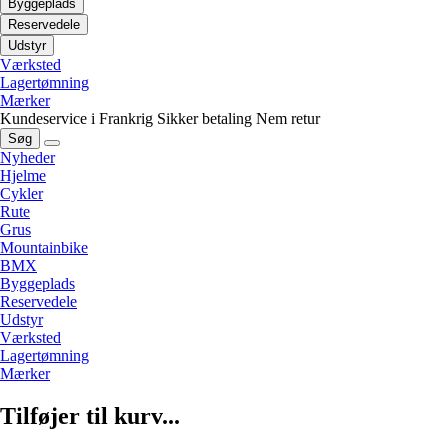
Byggeplads
Reservedele
Udstyr
Værksted
Lagertømning
Mærker
Kundeservice i Frankrig
Sikker betaling
Nem retur
Søg
Nyheder
Hjelme
Cykler
Rute
Grus
Mountainbike
BMX
Byggeplads
Reservedele
Udstyr
Værksted
Lagertømning
Mærker
Tilføjer til kurv...