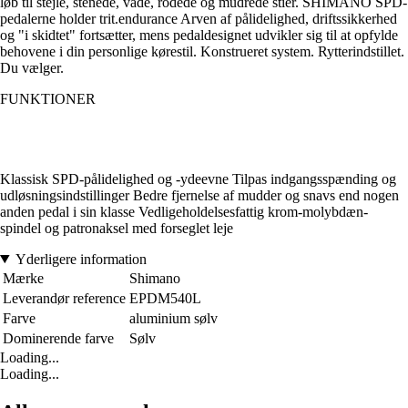
løb til stejle, stenede, våde, rodede og mudrede stier. SHIMANO SPD-
pedalerne holder trit.endurance Arven af pålidelighed, driftssikkerhed
og "i skidtet" fortsætter, mens pedaldesignet udvikler sig til at opfylde
behovene i din personlige kørestil. Konstrueret system. Rytterindstillet.
Du vælger.
FUNKTIONER
Klassisk SPD-pålidelighed og -ydeevne Tilpas indgangsspænding og
udløsningsindstillinger Bedre fjernelse af mudder og snavs end nogen
anden pedal i sin klasse Vedligeholdelsesfattig krom-molybdæn-
spindel og patronaksel med forseglet leje
Yderligere information
Mærke
Shimano
Leverandør reference
EPDM540L
Farve
aluminium sølv
Dominerende farve
Sølv
Loading...
Loading...