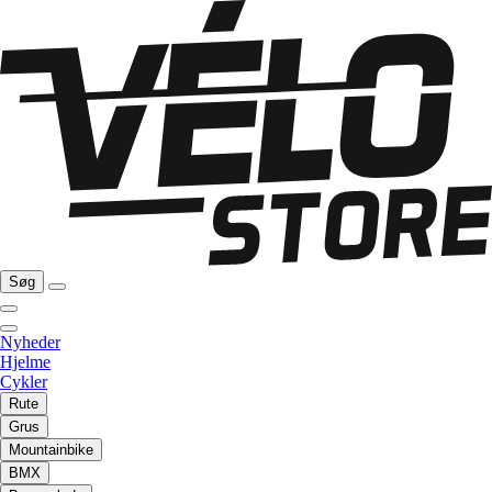
Søg
Nyheder
Hjelme
Cykler
Rute
Grus
Mountainbike
BMX