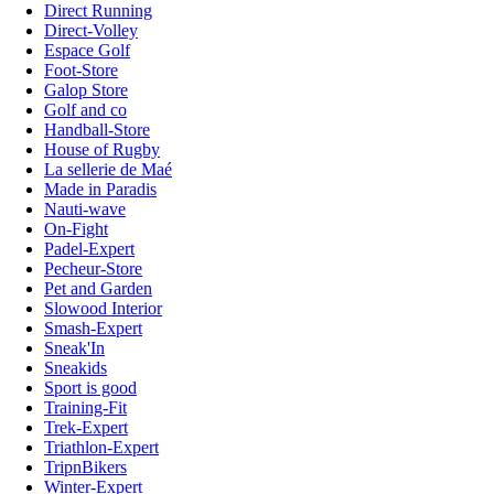
Direct Running
Direct-Volley
Espace Golf
Foot-Store
Galop Store
Golf and co
Handball-Store
House of Rugby
La sellerie de Maé
Made in Paradis
Nauti-wave
On-Fight
Padel-Expert
Pecheur-Store
Pet and Garden
Slowood Interior
Smash-Expert
Sneak'In
Sneakids
Sport is good
Training-Fit
Trek-Expert
Triathlon-Expert
TripnBikers
Winter-Expert