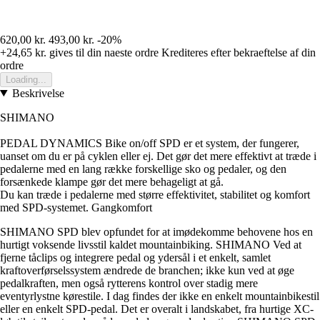
620,00 kr.
493,00 kr.
-20%
+24,65 kr.
gives til din naeste ordre
Krediteres efter bekraeftelse af din
ordre
Loading...
Beskrivelse
SHIMANO
PEDAL DYNAMICS Bike on/off SPD er et system, der fungerer,
uanset om du er på cyklen eller ej. Det gør det mere effektivt at træde i
pedalerne med en lang række forskellige sko og pedaler, og den
forsænkede klampe gør det mere behageligt at gå.
Du kan træde i pedalerne med større effektivitet, stabilitet og komfort
med SPD-systemet. Gangkomfort
SHIMANO SPD blev opfundet for at imødekomme behovene hos en
hurtigt voksende livsstil kaldet mountainbiking. SHIMANO Ved at
fjerne tåclips og integrere pedal og ydersål i et enkelt, samlet
kraftoverførselssystem ændrede de branchen; ikke kun ved at øge
pedalkraften, men også rytterens kontrol over stadig mere
eventyrlystne kørestile. I dag findes der ikke en enkelt mountainbikestil
eller en enkelt SPD-pedal. Det er overalt i landskabet, fra hurtige XC-