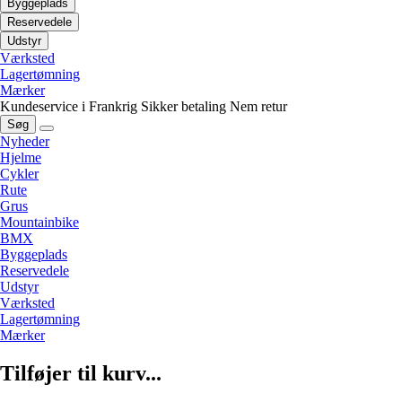
Byggeplads
Reservedele
Udstyr
Værksted
Lagertømning
Mærker
Kundeservice i Frankrig
Sikker betaling
Nem retur
Søg
Nyheder
Hjelme
Cykler
Rute
Grus
Mountainbike
BMX
Byggeplads
Reservedele
Udstyr
Værksted
Lagertømning
Mærker
Tilføjer til kurv...