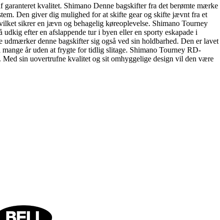
f garanteret kvalitet. Shimano Denne bagskifter fra det berømte mærke
stem. Den giver dig mulighed for at skifte gear og skifte jævnt fra et
, hvilket sikrer en jævn og behagelig køreoplevelse. Shimano Tourney
udkig efter en afslappende tur i byen eller en sporty eskapade i
vne udmærker denne bagskifter sig også ved sin holdbarhed. Den er lavet
 i mange år uden at frygte for tidlig slitage. Shimano Tourney RD-
g. Med sin uovertrufne kvalitet og sit omhyggelige design vil den være