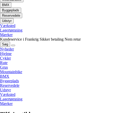
BMX
Byggeplads
Reservedele
Udstyr
Værksted
Lagertømning
Mærker
Kundeservice i Frankrig
Sikker betaling
Nem retur
Søg
Nyheder
Hjelme
Cykler
Rute
Grus
Mountainbike
BMX
Byggeplads
Reservedele
Udstyr
Værksted
Lagertømning
Mærker