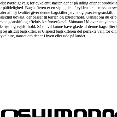
værdigt valg for cykelentusiaster, der er på udkig efter et produkt a
or pålidelighed. Bagskifteren er en vigtig del af cyklens transmissionssy
ialer af høj kvalitet giver denne bagskifter jævne og præcise gearskift
idigt udvalg, der passer til terræn og køreforhold. Uanset om du er på 
 jævne gearskift og effektiv kraftoverførsel. Shimano Ud over sin ydee
ende stød og vejrforhold. Så du vil kunne have glæde af denne bagskifter
 og alsidig bagskifter, er 6-speed bagskifteren det perfekte valg for di
ykelture, uanset om det er i byen eller ude på landet.