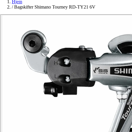
Hjem
/
Bagskifter Shimano Tourney RD-TY21 6V