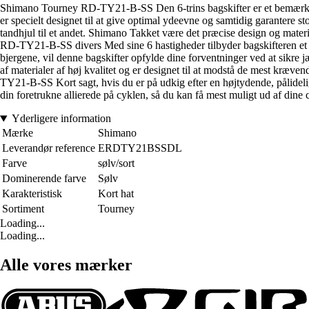
Shimano Tourney RD-TY21-B-SS Den 6-trins bagskifter er et bemærkelses
er specielt designet til at give optimal ydeevne og samtidig garantere st
tandhjul til et andet. Shimano Takket være det præcise design og mater
RD-TY21-B-SS divers Med sine 6 hastigheder tilbyder bagskifteren et als
bjergene, vil denne bagskifter opfylde dine forventninger ved at sikre
af materialer af høj kvalitet og er designet til at modstå de mest kræv
TY21-B-SS Kort sagt, hvis du er på udkig efter en højtydende, pålidelig
din foretrukne allierede på cyklen, så du kan få mest muligt ud af dine c
Yderligere information
Mærke
Shimano
Leverandør reference
ERDTY21BSSDL
Farve
sølv/sort
Dominerende farve
Sølv
Karakteristisk
Kort hat
Sortiment
Tourney
Loading...
Loading...
Alle vores mærker