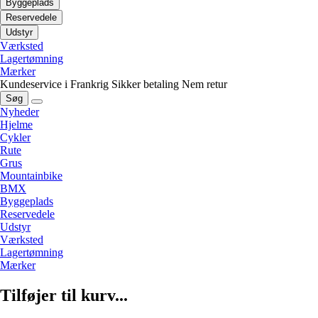
Byggeplads
Reservedele
Udstyr
Værksted
Lagertømning
Mærker
Kundeservice i Frankrig
Sikker betaling
Nem retur
Søg
Nyheder
Hjelme
Cykler
Rute
Grus
Mountainbike
BMX
Byggeplads
Reservedele
Udstyr
Værksted
Lagertømning
Mærker
Tilføjer til kurv...