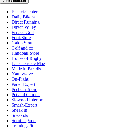
Vores butikker
Basket-Center
Daily Bikers
Direct Running
Direct-Volley
Espace Golf
Foot-Store
Galop Store
Golf and co
Handball-Store
House of Rugby
La sellerie de Maé
Made in Paradis
Nauti-wave
On-Fight
Padel-Expert
Pecheur-Store
Pet and Garden
Slowood Interior
Smash-Expert
Sneak'In
Sneakids
Sport is good
Training-Fit