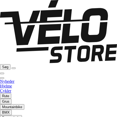
Søg
Nyheder
Hjelme
Cykler
Rute
Grus
Mountainbike
BMX