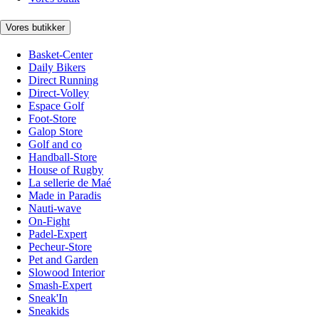
Vores butikker
Basket-Center
Daily Bikers
Direct Running
Direct-Volley
Espace Golf
Foot-Store
Galop Store
Golf and co
Handball-Store
House of Rugby
La sellerie de Maé
Made in Paradis
Nauti-wave
On-Fight
Padel-Expert
Pecheur-Store
Pet and Garden
Slowood Interior
Smash-Expert
Sneak'In
Sneakids