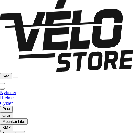
Søg
Nyheder
Hjelme
Cykler
Rute
Grus
Mountainbike
BMX