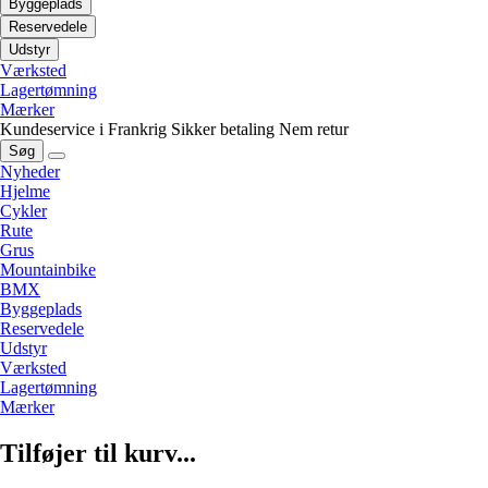
Byggeplads
Reservedele
Udstyr
Værksted
Lagertømning
Mærker
Kundeservice i Frankrig
Sikker betaling
Nem retur
Søg
Nyheder
Hjelme
Cykler
Rute
Grus
Mountainbike
BMX
Byggeplads
Reservedele
Udstyr
Værksted
Lagertømning
Mærker
Tilføjer til kurv...