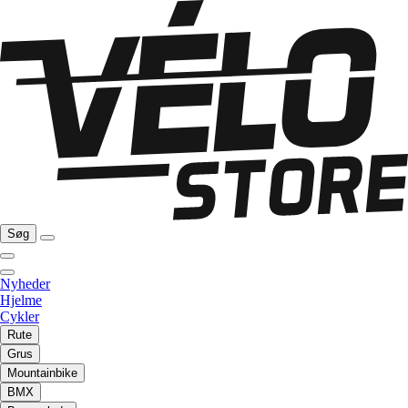
Søg
Nyheder
Hjelme
Cykler
Rute
Grus
Mountainbike
BMX