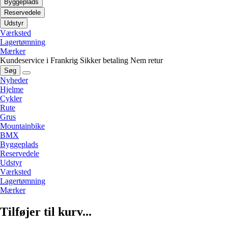
Byggeplads
Reservedele
Udstyr
Værksted
Lagertømning
Mærker
Kundeservice i Frankrig
Sikker betaling
Nem retur
Søg
Nyheder
Hjelme
Cykler
Rute
Grus
Mountainbike
BMX
Byggeplads
Reservedele
Udstyr
Værksted
Lagertømning
Mærker
Tilføjer til kurv...