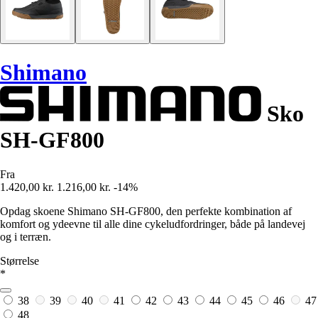
Shimano
Sko
SH-GF800
Fra
1.420,00 kr.
1.216,00 kr.
-14%
Opdag skoene Shimano SH-GF800, den perfekte kombination af
komfort og ydeevne til alle dine cykeludfordringer, både på landevej
og i terræn.
Størrelse
*
38
39
40
41
42
43
44
45
46
47
48