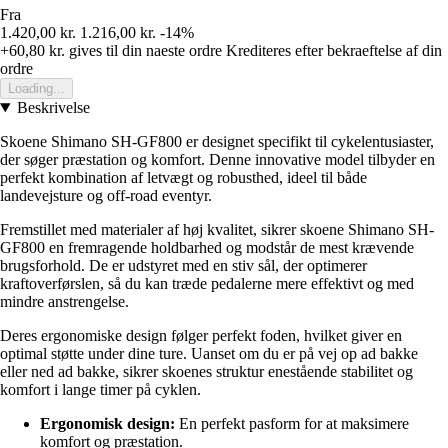
Fra
1.420,00 kr.
1.216,00 kr.
-14%
+60,80 kr.
gives til din naeste ordre
Krediteres efter bekraeftelse af din
ordre
Loading...
Beskrivelse
Skoene Shimano SH-GF800 er designet specifikt til cykelentusiaster,
der søger præstation og komfort. Denne innovative model tilbyder en
perfekt kombination af letvægt og robusthed, ideel til både
landevejsture og off-road eventyr.
Fremstillet med materialer af høj kvalitet, sikrer skoene Shimano SH-
GF800 en fremragende holdbarhed og modstår de mest krævende
brugsforhold. De er udstyret med en stiv sål, der optimerer
kraftoverførslen, så du kan træde pedalerne mere effektivt og med
mindre anstrengelse.
Deres ergonomiske design følger perfekt foden, hvilket giver en
optimal støtte under dine ture. Uanset om du er på vej op ad bakke
eller ned ad bakke, sikrer skoenes struktur enestående stabilitet og
komfort i lange timer på cyklen.
Ergonomisk design:
En perfekt pasform for at maksimere
komfort og præstation.