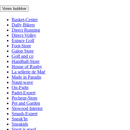
Vores butikker
Basket-Center
Daily Bikers
Direct Running
Direct-Volley
Espace Golf
Foot-Store
Galop Store
Golf and co
Handball-Store
House of Rugby
La sellerie de Maé
Made in Paradis
Nauti-wave
On-Fight
Padel-Expert
Pecheur-Store
Pet and Garden
Slowood Interior
Smash-Expert
Sneak'In
Sneakids
Sport is good