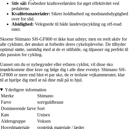
Stiv sål:
Forbedrer kraftoverførslen for øget effektivitet ved
pedalerne.
Kvalitetsmaterialer:
Sikrer holdbarhed og modstandsdygtighed
over for slid.
Alsidighed:
Velegnede til både landevejscykling og off-road
ruter.
Skoene Shimano SH-GF800 er ikke kun udstyr, men en reelt aktiv for
alle cyklister, der ønsker at forbedre deres cykeloplevelse. De tilbyder
optimal støtte, samtidig med at de er stilfulde, og tilpasser sig perfekt til
din passion for cykling.
Uanset om du er nybegynder eller erfaren cyklist, vil disse sko
imødekomme dine krav og følge dig i alle dine eventyr. Shimano SH-
GF800 er mere end blot et par sko, de er trofaste vejkammerater, klar
til at hjælpe dig med at nå dine mål på to hjul.
Yderligere information
Mærke
Shimano
Farve
sort/guldbraun
Dominerende farve
Sort
Køn
Unisex
Aldersgruppe
Voksen
Hovedmateriale
syntetisk materiale / læder