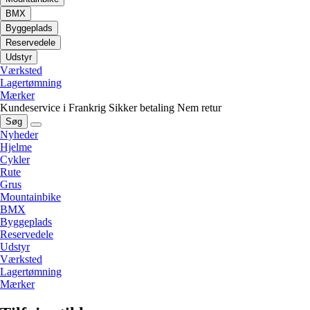
BMX
Byggeplads
Reservedele
Udstyr
Værksted
Lagertømning
Mærker
Kundeservice i Frankrig
Sikker betaling
Nem retur
Søg
Nyheder
Hjelme
Cykler
Rute
Grus
Mountainbike
BMX
Byggeplads
Reservedele
Udstyr
Værksted
Lagertømning
Mærker