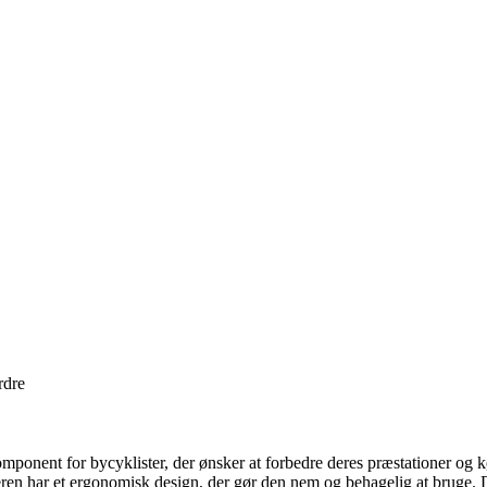
rdre
nent for bycyklister, der ønsker at forbedre deres præstationer og kø
har et ergonomisk design, der gør den nem og behagelig at bruge. Den 