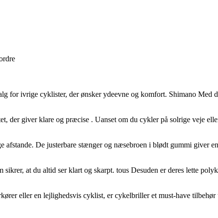
 ordre
vrige cyklister, der ønsker ydeevne og komfort. Shimano Med det kend
itet, der giver klare og præcise . Uanset om du cykler på solrige veje elle
ge afstande. De justerbare stænger og næsebroen i blødt gummi giver e
ikrer, at du altid ser klart og skarpt. tous Desuden er deres lette polyka
r en lejlighedsvis cyklist, er cykelbriller et must-have tilbehør til