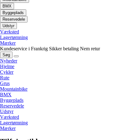
BMX
Byggeplads
Reservedele
Udstyr
Værksted
Lagertømning
Mærker
Kundeservice i Frankrig
Sikker betaling
Nem retur
Søg
Nyheder
Hjelme
Cykler
Rute
Grus
Mountainbike
BMX
Byggeplads
Reservedele
Udstyr
Værksted
Lagertømning
Mærker