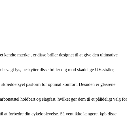
te mærke , er disse briller designet til at give den ultimative
r i svagt lys, beskytter disse briller dig mod skadelige UV-stråler,
n skræddersyet pasform for optimal komfort. Desuden er glassene
rbonatstel holdbart og slagfast, hvilket gør dem til et pålideligt valg for
 at forbedre din cykeloplevelse. Så vent ikke længere, køb disse