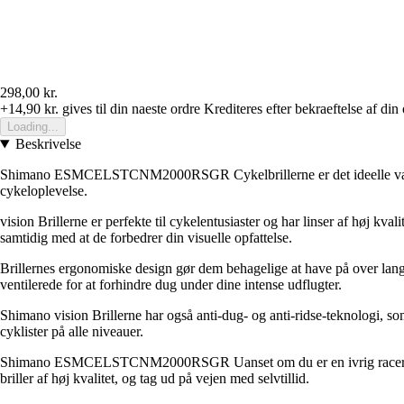
298,00 kr.
+14,90 kr.
gives til din naeste ordre
Krediteres efter bekraeftelse af din
Loading...
Beskrivelse
Shimano ESMCELSTCNM2000RSGR Cykelbrillerne er det ideelle valg for i
cykeloplevelse.
vision Brillerne er perfekte til cykelentusiaster og har linser af høj kval
samtidig med at de forbedrer din visuelle opfattelse.
Brillernes ergonomiske design gør dem behagelige at have på over lan
ventilerede for at forhindre dug under dine intense udflugter.
Shimano vision Brillerne har også anti-dug- og anti-ridse-teknologi, som s
cyklister på alle niveauer.
Shimano ESMCELSTCNM2000RSGR Uanset om du er en ivrig racerkører elle
briller af høj kvalitet, og tag ud på vejen med selvtillid.