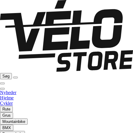
Søg
Nyheder
Hjelme
Cykler
Rute
Grus
Mountainbike
BMX