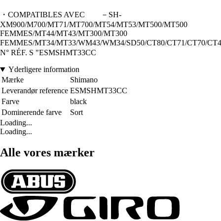
・COMPATIBLES AVEC －SH-
XM900/M700/MT71/MT700/MT54/MT53/MT500/MT500
FEMMES/MT44/MT43/MT300/MT300
FEMMES/MT34/MT33/WM43/WM34/SD50/CT80/CT71/CT70/CT4
N° RÉF. S "ESMSHMT33CC
Yderligere information
Mærke
Shimano
Leverandør reference
ESMSHMT33CC
Farve
black
Dominerende farve
Sort
Loading...
Loading...
Alle vores mærker