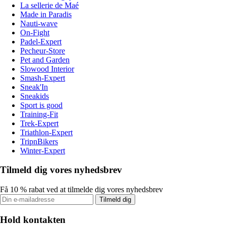
La sellerie de Maé
Made in Paradis
Nauti-wave
On-Fight
Padel-Expert
Pecheur-Store
Pet and Garden
Slowood Interior
Smash-Expert
Sneak'In
Sneakids
Sport is good
Training-Fit
Trek-Expert
Triathlon-Expert
TripnBikers
Winter-Expert
Tilmeld dig vores nyhedsbrev
Få 10 % rabat ved at tilmelde dig vores nyhedsbrev
Tilmeld dig
Hold kontakten