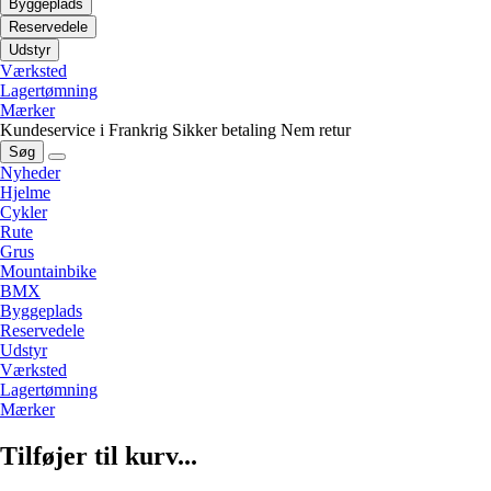
Byggeplads
Reservedele
Udstyr
Værksted
Lagertømning
Mærker
Kundeservice i Frankrig
Sikker betaling
Nem retur
Søg
Nyheder
Hjelme
Cykler
Rute
Grus
Mountainbike
BMX
Byggeplads
Reservedele
Udstyr
Værksted
Lagertømning
Mærker
Tilføjer til kurv...