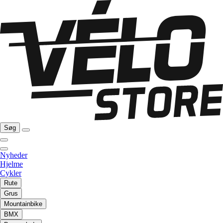
Søg
Nyheder
Hjelme
Cykler
Rute
Grus
Mountainbike
BMX