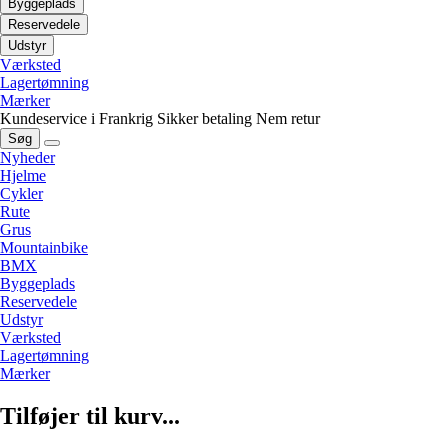
Byggeplads
Reservedele
Udstyr
Værksted
Lagertømning
Mærker
Kundeservice i Frankrig
Sikker betaling
Nem retur
Søg
Nyheder
Hjelme
Cykler
Rute
Grus
Mountainbike
BMX
Byggeplads
Reservedele
Udstyr
Værksted
Lagertømning
Mærker
Tilføjer til kurv...