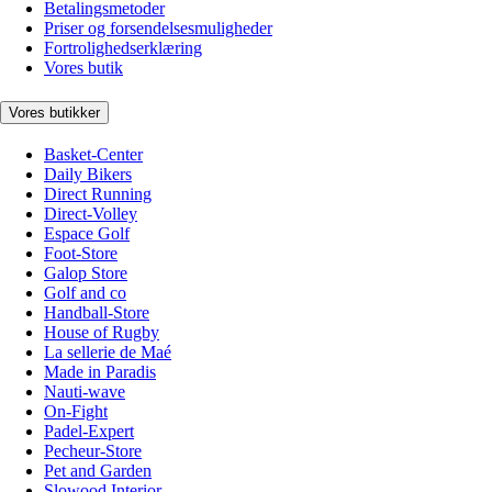
Betalingsmetoder
Priser og forsendelsesmuligheder
Fortrolighedserklæring
Vores butik
Vores butikker
Basket-Center
Daily Bikers
Direct Running
Direct-Volley
Espace Golf
Foot-Store
Galop Store
Golf and co
Handball-Store
House of Rugby
La sellerie de Maé
Made in Paradis
Nauti-wave
On-Fight
Padel-Expert
Pecheur-Store
Pet and Garden
Slowood Interior