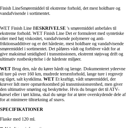
Finish LineSmøremiddel til ekstreme forhold, det mest holdbare og
vandafvisende i sortimentet.
WET Finish Line B
ESKRIVELSE
's smøremiddel anbefales til
ekstreme forhold. WET Finish Line Det er formuleret med syntetiske
olier med høj viskositet, vandafvisende polymerer og anti-
friktionsadditiver og er det hårdeste, mest holdbare og vandafvisende
smøremiddel i sortimentet. Det påføres vådt og forbliver vådt for at
give maksimal smidighed i transmissionen, ekstremt støjsvag drift og
ultimativ rustbeskyttelse i de hårdeste miljøer.
WET
Brug den, når du kører hårdt og længe. Dokumenteret ydeevne
til ture på over 160 km, mudrede terrænforhold, lange ture i regnvejr
og tåget, salt kystklima.
WET
Et kraftigt, vådt smøremiddel, der
kræver lidt mere opmærksomhed på transmissionsrenhed, men giver
den ultimative smøring og beskyttelse. Hvis du bruger det til ATV-
kørsel eller i tørt klima, skal du sørge for at tørre overskydende dele af
for at minimere tiltrækning af snavs.
SPECIFIKATIONER
Flaske med 120 ml.