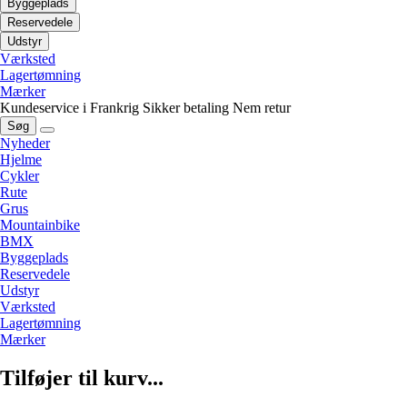
Byggeplads
Reservedele
Udstyr
Værksted
Lagertømning
Mærker
Kundeservice i Frankrig
Sikker betaling
Nem retur
Søg
Nyheder
Hjelme
Cykler
Rute
Grus
Mountainbike
BMX
Byggeplads
Reservedele
Udstyr
Værksted
Lagertømning
Mærker
Tilføjer til kurv...