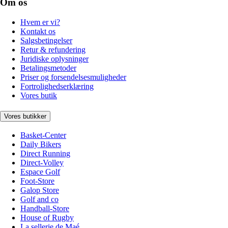
Om os
Hvem er vi?
Kontakt os
Salgsbetingelser
Retur & refundering
Juridiske oplysninger
Betalingsmetoder
Priser og forsendelsesmuligheder
Fortrolighedserklæring
Vores butik
Vores butikker
Basket-Center
Daily Bikers
Direct Running
Direct-Volley
Espace Golf
Foot-Store
Galop Store
Golf and co
Handball-Store
House of Rugby
La sellerie de Maé