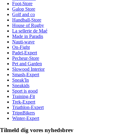
Foot-Store
Galop Store
Golf and co
Handball-Store
House of Rugby
La sellerie de Maé
Made in Paradis
Nauti-wave
On-Fight
Padel-Expert
Pecheur-Store
Pet and Garden
Slowood Interior
Smash-Expert
Sneak'In
Sneakids
Sport is good
Training-Fit
Trek-Expert
Triathlon-Expert
TripnBikers
Winter-Expert
Tilmeld dig vores nyhedsbrev