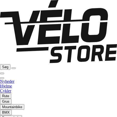
Søg
Nyheder
Hjelme
Cykler
Rute
Grus
Mountainbike
BMX