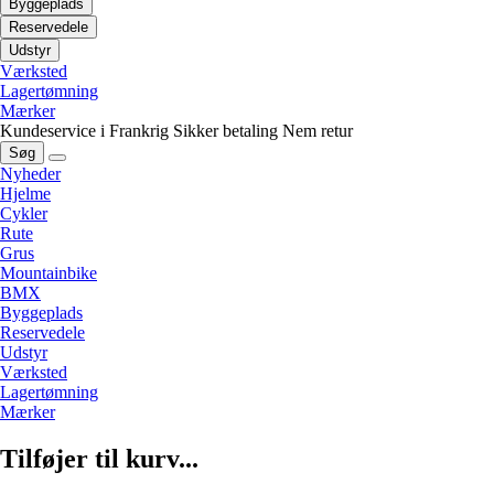
Byggeplads
Reservedele
Udstyr
Værksted
Lagertømning
Mærker
Kundeservice i Frankrig
Sikker betaling
Nem retur
Søg
Nyheder
Hjelme
Cykler
Rute
Grus
Mountainbike
BMX
Byggeplads
Reservedele
Udstyr
Værksted
Lagertømning
Mærker
Tilføjer til kurv...