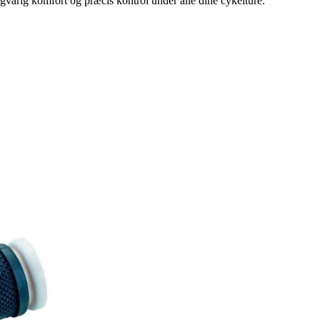
arig komfort og præcis kontrol under alle dine cykelture.