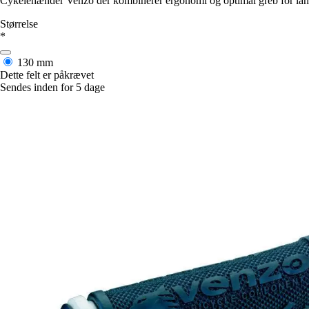
Cykelehænder Venzo der kombinerer ergonomi og optimal greb for langv
Størrelse
*
130 mm
Dette felt er påkrævet
Sendes inden for 5 dage