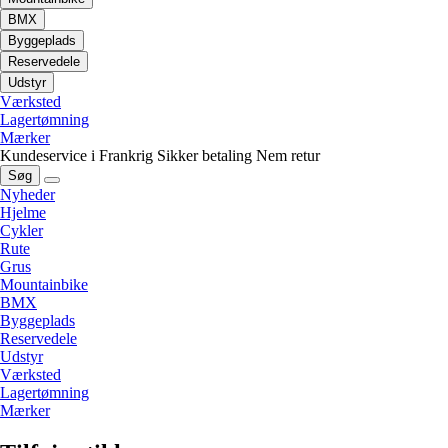
BMX
Byggeplads
Reservedele
Udstyr
Værksted
Lagertømning
Mærker
Kundeservice i Frankrig
Sikker betaling
Nem retur
Søg
Nyheder
Hjelme
Cykler
Rute
Grus
Mountainbike
BMX
Byggeplads
Reservedele
Udstyr
Værksted
Lagertømning
Mærker