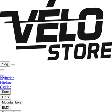
Søg
Nyheder
Hjelme
Cykler
Rute
Grus
Mountainbike
BMX