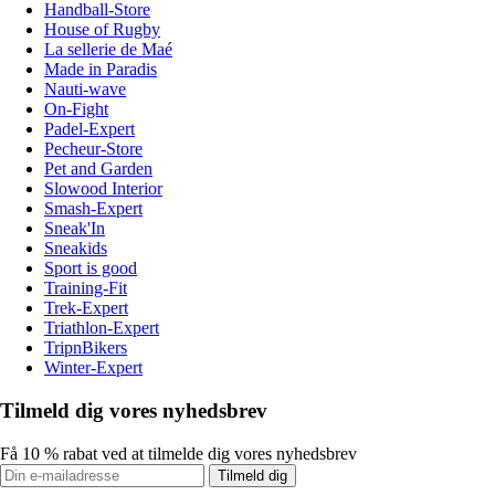
Handball-Store
House of Rugby
La sellerie de Maé
Made in Paradis
Nauti-wave
On-Fight
Padel-Expert
Pecheur-Store
Pet and Garden
Slowood Interior
Smash-Expert
Sneak'In
Sneakids
Sport is good
Training-Fit
Trek-Expert
Triathlon-Expert
TripnBikers
Winter-Expert
Tilmeld dig vores nyhedsbrev
Få 10 % rabat ved at tilmelde dig vores nyhedsbrev
Tilmeld dig