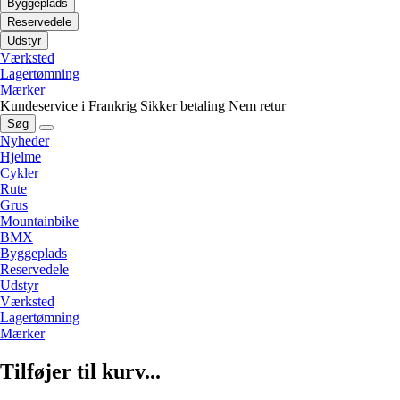
Byggeplads
Reservedele
Udstyr
Værksted
Lagertømning
Mærker
Kundeservice i Frankrig
Sikker betaling
Nem retur
Søg
Nyheder
Hjelme
Cykler
Rute
Grus
Mountainbike
BMX
Byggeplads
Reservedele
Udstyr
Værksted
Lagertømning
Mærker
Tilføjer til kurv...