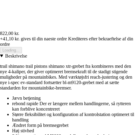
822,00 kr.
+41,10 kr.
gives til din naeste ordre
Krediteres efter bekraeftelse af din
ordre
Loading...
Beskrivelse
trail shimano trail pistons shimano xtr-grebet fra kombineres med den
nye 4-kaliper, der giver optimeret bremsekraft til de stadigt stigende
muligheder på mountainbikes. Med værktøjsfri reach-justering og den
nye i-spec ev-standard fortsætter bl-m9120-grebet med at sætte
standarden for mountainbike-bremser.
Jævn betjening
rebond rapide Der er længere mellem handlingerne, så rytteren
kan forblive koncentreret
Større fleksibilitet og konfiguration af kontrolstation optimeret til
handling
Ændret form på bremsegrebet
Høj stivhed