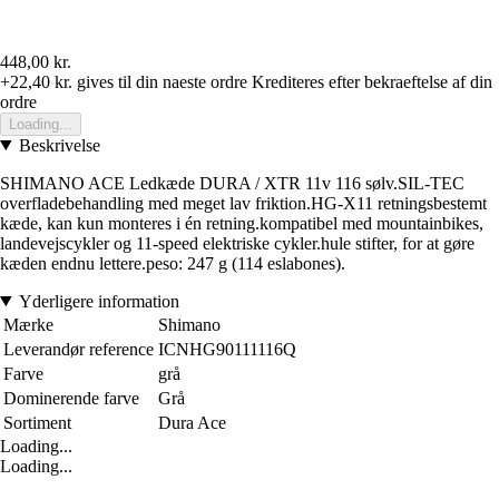
448,00 kr.
+22,40 kr.
gives til din naeste ordre
Krediteres efter bekraeftelse af din
ordre
Loading...
Beskrivelse
SHIMANO ACE Ledkæde DURA / XTR 11v 116 sølv.SIL-TEC
overfladebehandling med meget lav friktion.HG-X11 retningsbestemt
kæde, kan kun monteres i én retning.kompatibel med mountainbikes,
landevejscykler og 11-speed elektriske cykler.hule stifter, for at gøre
kæden endnu lettere.peso: 247 g (114 eslabones).
Yderligere information
Mærke
Shimano
Leverandør reference
ICNHG90111116Q
Farve
grå
Dominerende farve
Grå
Sortiment
Dura Ace
Loading...
Loading...