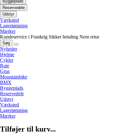
Byggeplads
Reservedele
Udstyr
Værksted
Lagertømning
Mærker
Kundeservice i Frankrig
Sikker betaling
Nem retur
Søg
Nyheder
Hjelme
Cykler
Rute
Grus
Mountainbike
BMX
Byggeplads
Reservedele
Udstyr
Værksted
Lagertømning
Mærker
Tilføjer til kurv...