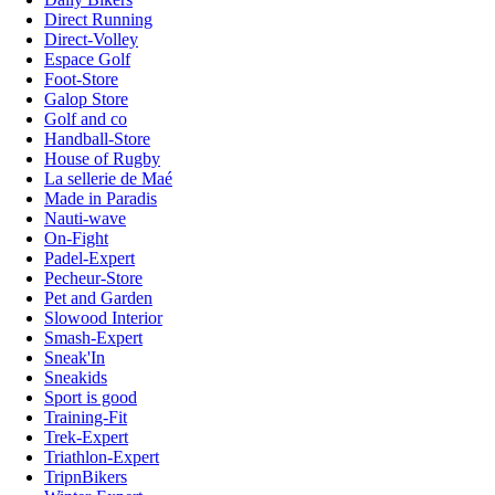
Direct Running
Direct-Volley
Espace Golf
Foot-Store
Galop Store
Golf and co
Handball-Store
House of Rugby
La sellerie de Maé
Made in Paradis
Nauti-wave
On-Fight
Padel-Expert
Pecheur-Store
Pet and Garden
Slowood Interior
Smash-Expert
Sneak'In
Sneakids
Sport is good
Training-Fit
Trek-Expert
Triathlon-Expert
TripnBikers