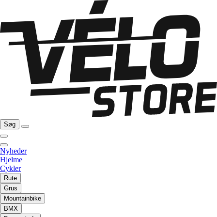
Søg
Nyheder
Hjelme
Cykler
Rute
Grus
Mountainbike
BMX