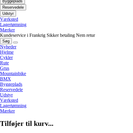
Byggeplads
Reservedele
Udstyr
Værksted
Lagertømning
Mærker
Kundeservice i Frankrig
Sikker betaling
Nem retur
Søg
Nyheder
Hjelme
Cykler
Rute
Grus
Mountainbike
BMX
Byggeplads
Reservedele
Udstyr
Værksted
Lagertømning
Mærker
Tilføjer til kurv...