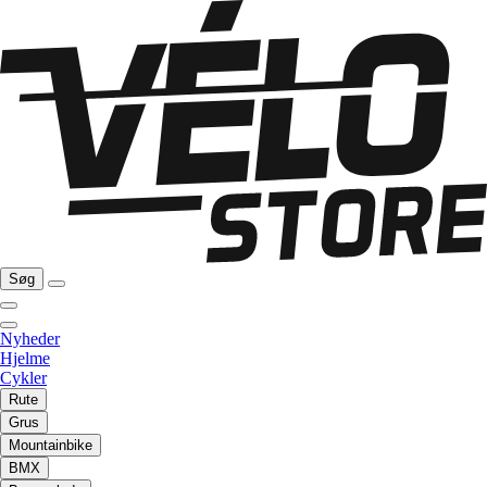
Søg
Nyheder
Hjelme
Cykler
Rute
Grus
Mountainbike
BMX