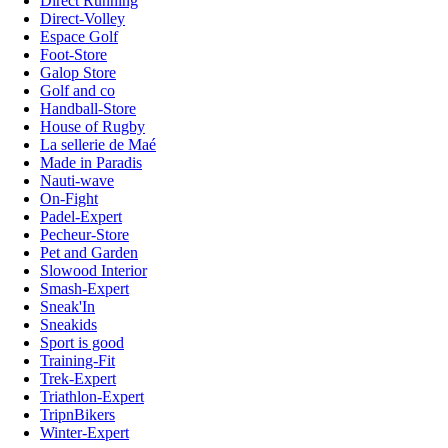
Direct Running
Direct-Volley
Espace Golf
Foot-Store
Galop Store
Golf and co
Handball-Store
House of Rugby
La sellerie de Maé
Made in Paradis
Nauti-wave
On-Fight
Padel-Expert
Pecheur-Store
Pet and Garden
Slowood Interior
Smash-Expert
Sneak'In
Sneakids
Sport is good
Training-Fit
Trek-Expert
Triathlon-Expert
TripnBikers
Winter-Expert