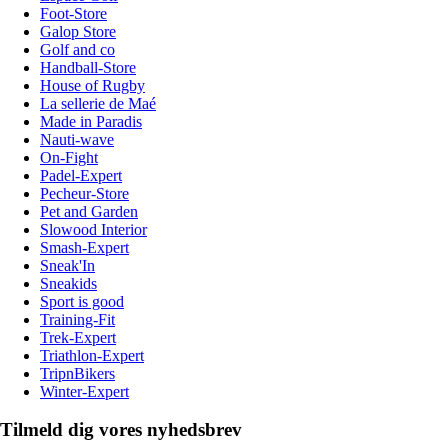
Foot-Store
Galop Store
Golf and co
Handball-Store
House of Rugby
La sellerie de Maé
Made in Paradis
Nauti-wave
On-Fight
Padel-Expert
Pecheur-Store
Pet and Garden
Slowood Interior
Smash-Expert
Sneak'In
Sneakids
Sport is good
Training-Fit
Trek-Expert
Triathlon-Expert
TripnBikers
Winter-Expert
Tilmeld dig vores nyhedsbrev