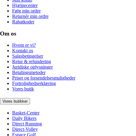
Hjælpecenter
Følg min ordre
Returnér min ordre
Rabatkoder
Om os
Hvem er vi?
Kontakt os
Salgsbetingelser
Retur & refundering
Juridiske oplysninger
Betalingsmetoder
Priser og forsendelsesmuligheder
Fortrolighedserklæring
Vores butik
Vores butikker
Basket-Center
Daily Bikers
Direct Running
Direct-Volley
Espace Golf