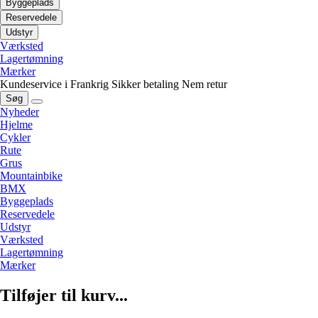
Byggeplads
Reservedele
Udstyr
Værksted
Lagertømning
Mærker
Kundeservice i Frankrig
Sikker betaling
Nem retur
Søg
Nyheder
Hjelme
Cykler
Rute
Grus
Mountainbike
BMX
Byggeplads
Reservedele
Udstyr
Værksted
Lagertømning
Mærker
Tilføjer til kurv...