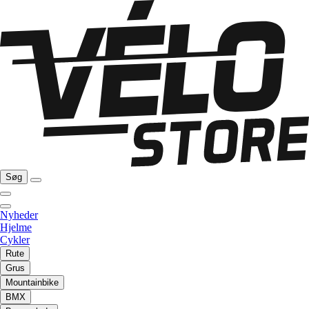
Søg
Nyheder
Hjelme
Cykler
Rute
Grus
Mountainbike
BMX