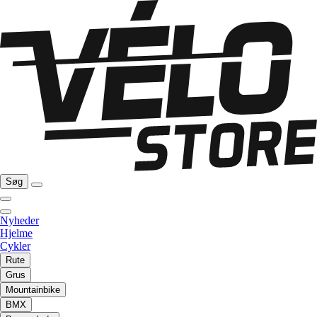
Søg
Nyheder
Hjelme
Cykler
Rute
Grus
Mountainbike
BMX