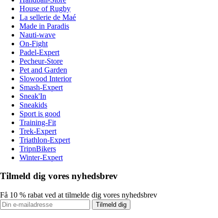
House of Rugby
La sellerie de Maé
Made in Paradis
Nauti-wave
On-Fight
Padel-Expert
Pecheur-Store
Pet and Garden
Slowood Interior
Smash-Expert
Sneak'In
Sneakids
Sport is good
Training-Fit
Trek-Expert
Triathlon-Expert
TripnBikers
Winter-Expert
Tilmeld dig vores nyhedsbrev
Få 10 % rabat ved at tilmelde dig vores nyhedsbrev
Tilmeld dig