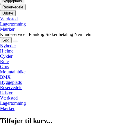
Byggeplads
Reservedele
Udstyr
Værksted
Lagertømning
Mærker
Kundeservice i Frankrig
Sikker betaling
Nem retur
Søg
Nyheder
Hjelme
Cykler
Rute
Grus
Mountainbike
BMX
Byggeplads
Reservedele
Udstyr
Værksted
Lagertømning
Mærker
Tilføjer til kurv...