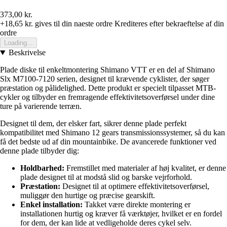
373,00 kr.
+18,65 kr.
gives til din naeste ordre
Krediteres efter bekraeftelse af din
ordre
Loading...
Beskrivelse
Plade diske til enkeltmontering Shimano VTT er en del af Shimano
Slx M7100-7120 serien, designet til krævende cyklister, der søger
præstation og pålidelighed. Dette produkt er specielt tilpasset MTB-
cykler og tilbyder en fremragende effektivitetsoverførsel under dine
ture på varierende terræn.
Designet til dem, der elsker fart, sikrer denne plade perfekt
kompatibilitet med Shimano 12 gears transmissionssystemer, så du kan
få det bedste ud af din mountainbike. De avancerede funktioner ved
denne plade tilbyder dig:
Holdbarhed:
Fremstillet med materialer af høj kvalitet, er denne
plade designet til at modstå slid og barske vejrforhold.
Præstation:
Designet til at optimere effektivitetsoverførsel,
muliggør den hurtige og præcise gearskift.
Enkel installation:
Takket være direkte montering er
installationen hurtig og kræver få værktøjer, hvilket er en fordel
for dem, der kan lide at vedligeholde deres cykel selv.