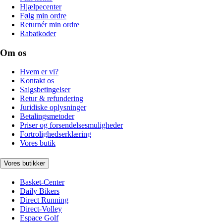
Hjælpecenter
Følg min ordre
Returnér min ordre
Rabatkoder
Om os
Hvem er vi?
Kontakt os
Salgsbetingelser
Retur & refundering
Juridiske oplysninger
Betalingsmetoder
Priser og forsendelsesmuligheder
Fortrolighedserklæring
Vores butik
Vores butikker
Basket-Center
Daily Bikers
Direct Running
Direct-Volley
Espace Golf