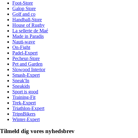
Foot-Store
Galop Store
Golf and co
Handball-Store
House of Rugby
La sellerie de Maé
Made in Paradis
Nauti-wave
On-Fight
Padel-Expert
Pecheur-Store
Pet and Garden
Slowood Interior
Smash-Expert
Sneak'In
Sneakids
Sport is good
Training-Fit
Trek-Expert
Triathlon-Expert
TripnBikers
Winter-Expert
Tilmeld dig vores nyhedsbrev