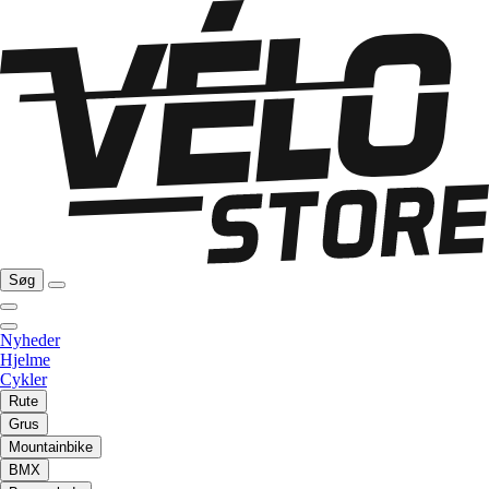
Søg
Nyheder
Hjelme
Cykler
Rute
Grus
Mountainbike
BMX