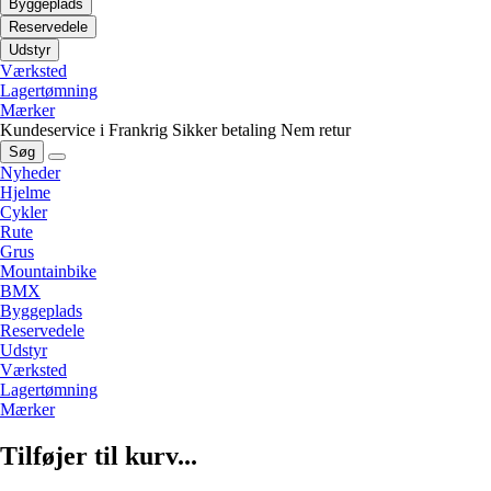
Byggeplads
Reservedele
Udstyr
Værksted
Lagertømning
Mærker
Kundeservice i Frankrig
Sikker betaling
Nem retur
Søg
Nyheder
Hjelme
Cykler
Rute
Grus
Mountainbike
BMX
Byggeplads
Reservedele
Udstyr
Værksted
Lagertømning
Mærker
Tilføjer til kurv...