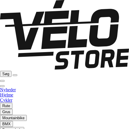
Søg
Nyheder
Hjelme
Cykler
Rute
Grus
Mountainbike
BMX