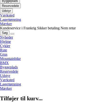
Byggeplads
Reservedele
Udstyr
Værksted
Lagertømning
Mærker
Kundeservice i Frankrig
Sikker betaling
Nem retur
Søg
Nyheder
Hjelme
Cykler
Rute
Grus
Mountainbike
BMX
Byggeplads
Reservedele
Udstyr
Værksted
Lagertømning
Mærker
Tilføjer til kurv...