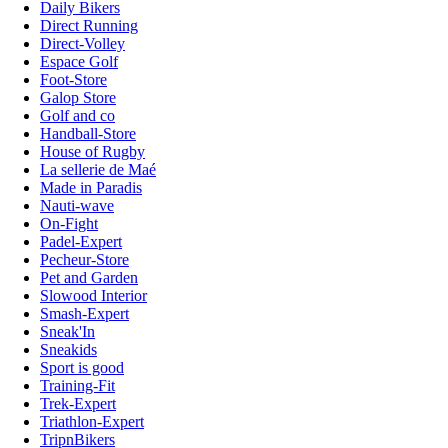
Daily Bikers
Direct Running
Direct-Volley
Espace Golf
Foot-Store
Galop Store
Golf and co
Handball-Store
House of Rugby
La sellerie de Maé
Made in Paradis
Nauti-wave
On-Fight
Padel-Expert
Pecheur-Store
Pet and Garden
Slowood Interior
Smash-Expert
Sneak'In
Sneakids
Sport is good
Training-Fit
Trek-Expert
Triathlon-Expert
TripnBikers