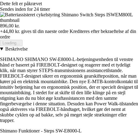
Dette felt er påkrævet
Sendes inden for 24 timer
896,00 kr.
+44,80 kr.
gives til din naeste ordre
Krediteres efter bekraeftelse af din
ordre
Loading...
Beskrivelse
SHIMANO SHIMANO SW-E8000-L-betjeningsenheden til venstre
hånd er baseret på FIREBOLT-designet og reagerer med et tydeligt
klik, når man styrer STEPS-transmissionens assistancetilstande.
FIREBOLT-designet sikrer en ergonomisk gearskifteposition, når man
kører på en elektrisk mountainbike. Den nye E-MTB-kontrolkontakt til
intuitiv betjening har en ergonomisk position, der er specielt designet til
mountainbiking. I stedet for at skifte til den lille klinge på en stejl
stigning kan du nu blot øge kraftassistancen med den samme
fingerbevægelse i denne situation. Desuden kan Power Walk-tilstanden
også aktiveres via FIREBOLT-håndtaget, hvilket gør det nemt at
skubbe cyklen op ad bakke, selv på meget stejle strækninger eller
trapper.
Shimano Funktioner - Steps SW-E8000-L