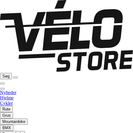
Søg
Nyheder
Hjelme
Cykler
Rute
Grus
Mountainbike
BMX