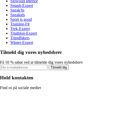
Slowood Interior
Smash-Expert
Sneak'In
Sneakids
Sport is good
Training-Fit
Trek-Expert
Triathlon-Expert
TripnBikers
Winter-Expert
Tilmeld dig vores nyhedsbrev
Få 10 % rabat ved at tilmelde dig vores nyhedsbrev
Tilmeld dig
Hold kontakten
Find os på sociale medier