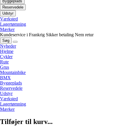
Byggeplads
Reservedele
Udstyr
Værksted
Lagertømning
Mærker
Kundeservice i Frankrig
Sikker betaling
Nem retur
Søg
Nyheder
Hjelme
Cykler
Rute
Grus
Mountainbike
BMX
Byggeplads
Reservedele
Udstyr
Værksted
Lagertømning
Mærker
Tilføjer til kurv...