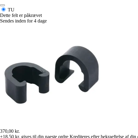
TU
Dette felt er påkrævet
Sendes inden for 4 dage
370,00 kr.
+18,50 kr.
gives til din naeste ordre
Krediteres efter bekraeftelse af din