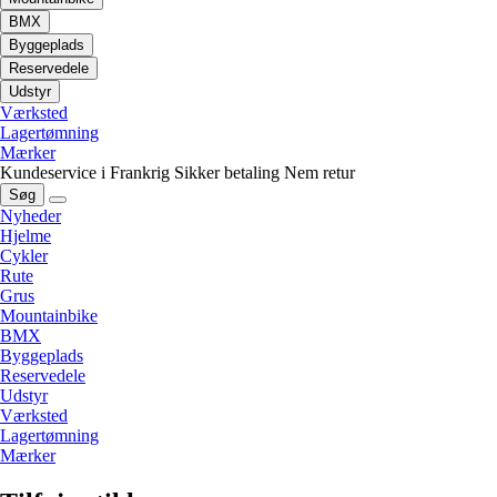
BMX
Byggeplads
Reservedele
Udstyr
Værksted
Lagertømning
Mærker
Kundeservice i Frankrig
Sikker betaling
Nem retur
Søg
Nyheder
Hjelme
Cykler
Rute
Grus
Mountainbike
BMX
Byggeplads
Reservedele
Udstyr
Værksted
Lagertømning
Mærker