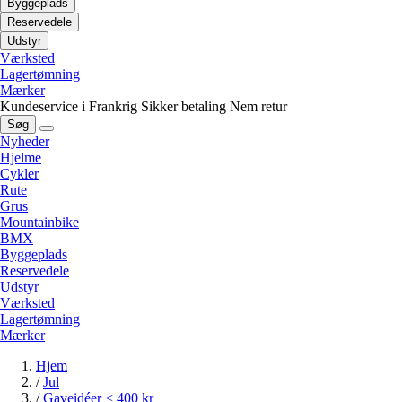
Byggeplads
Reservedele
Udstyr
Værksted
Lagertømning
Mærker
Kundeservice i Frankrig
Sikker betaling
Nem retur
Søg
Nyheder
Hjelme
Cykler
Rute
Grus
Mountainbike
BMX
Byggeplads
Reservedele
Udstyr
Værksted
Lagertømning
Mærker
Hjem
/
Jul
/
Gaveidéer < 400 kr