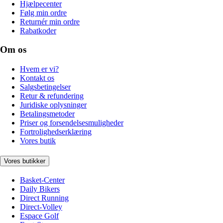
Hjælpecenter
Følg min ordre
Returnér min ordre
Rabatkoder
Om os
Hvem er vi?
Kontakt os
Salgsbetingelser
Retur & refundering
Juridiske oplysninger
Betalingsmetoder
Priser og forsendelsesmuligheder
Fortrolighedserklæring
Vores butik
Vores butikker
Basket-Center
Daily Bikers
Direct Running
Direct-Volley
Espace Golf