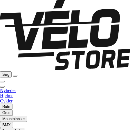
Søg
Nyheder
Hjelme
Cykler
Rute
Grus
Mountainbike
BMX