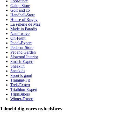
Foot-Store
Galop Store
Golf and co
Handball-Store
House of Rugby
La sellerie de Maé
Made in Paradis
Nauti-wave
On-Fight
Padel-Expert
Pecheur-Store
Pet and Garden
Slowood Interior
Smash-Expert
Sneak'In
Sneakids
Sport is good
Training-Fit
Trek-Expert
Triathlon-Expert
TripnBikers
Winter-Expert
Tilmeld dig vores nyhedsbrev