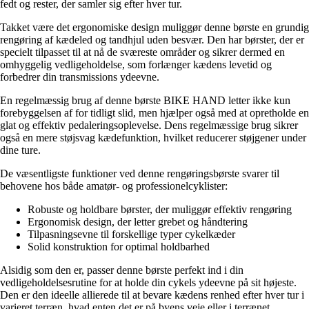
fedt og rester, der samler sig efter hver tur.
Takket være det ergonomiske design muliggør denne børste en grundig
rengøring af kædeled og tandhjul uden besvær. Den har børster, der er
specielt tilpasset til at nå de sværeste områder og sikrer dermed en
omhyggelig vedligeholdelse, som forlænger kædens levetid og
forbedrer din transmissions ydeevne.
En regelmæssig brug af denne børste BIKE HAND letter ikke kun
forebyggelsen af for tidligt slid, men hjælper også med at opretholde en
glat og effektiv pedaleringsoplevelse. Dens regelmæssige brug sikrer
også en mere støjsvag kædefunktion, hvilket reducerer støjgener under
dine ture.
De væsentligste funktioner ved denne rengøringsbørste svarer til
behovene hos både amatør- og professionelcyklister:
Robuste og holdbare børster, der muliggør effektiv rengøring
Ergonomisk design, der letter grebet og håndtering
Tilpasningsevne til forskellige typer cykelkæder
Solid konstruktion for optimal holdbarhed
Alsidig som den er, passer denne børste perfekt ind i din
vedligeholdelsesrutine for at holde din cykels ydeevne på sit højeste.
Den er den ideelle allierede til at bevare kædens renhed efter hver tur i
varieret terræn, hvad enten det er på byens veje eller i terrænet.