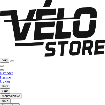
Søg
Nyheder
Hjelme
Cykler
Rute
Grus
Mountainbike
BMX