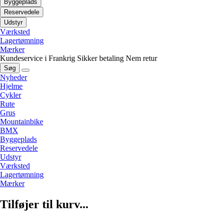
Byggeplads
Reservedele
Udstyr
Værksted
Lagertømning
Mærker
Kundeservice i Frankrig
Sikker betaling
Nem retur
Søg
Nyheder
Hjelme
Cykler
Rute
Grus
Mountainbike
BMX
Byggeplads
Reservedele
Udstyr
Værksted
Lagertømning
Mærker
Tilføjer til kurv...