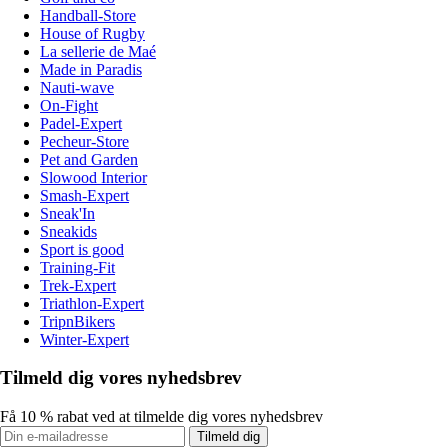
Handball-Store
House of Rugby
La sellerie de Maé
Made in Paradis
Nauti-wave
On-Fight
Padel-Expert
Pecheur-Store
Pet and Garden
Slowood Interior
Smash-Expert
Sneak'In
Sneakids
Sport is good
Training-Fit
Trek-Expert
Triathlon-Expert
TripnBikers
Winter-Expert
Tilmeld dig vores nyhedsbrev
Få 10 % rabat ved at tilmelde dig vores nyhedsbrev
Tilmeld dig