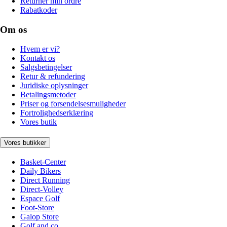
Returnér min ordre
Rabatkoder
Om os
Hvem er vi?
Kontakt os
Salgsbetingelser
Retur & refundering
Juridiske oplysninger
Betalingsmetoder
Priser og forsendelsesmuligheder
Fortrolighedserklæring
Vores butik
Vores butikker
Basket-Center
Daily Bikers
Direct Running
Direct-Volley
Espace Golf
Foot-Store
Galop Store
Golf and co