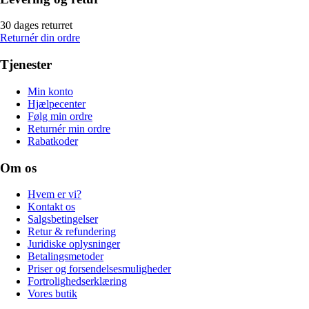
30 dages returret
Returnér din ordre
Tjenester
Min konto
Hjælpecenter
Følg min ordre
Returnér min ordre
Rabatkoder
Om os
Hvem er vi?
Kontakt os
Salgsbetingelser
Retur & refundering
Juridiske oplysninger
Betalingsmetoder
Priser og forsendelsesmuligheder
Fortrolighedserklæring
Vores butik