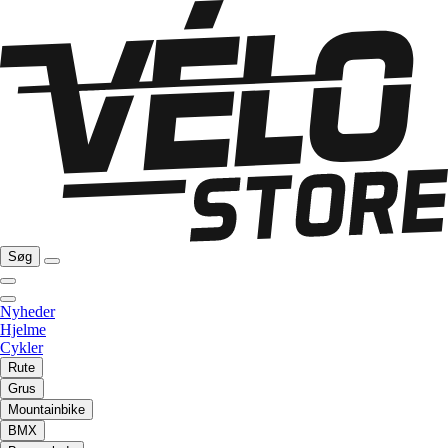
Søg
Nyheder
Hjelme
Cykler
Rute
Grus
Mountainbike
BMX