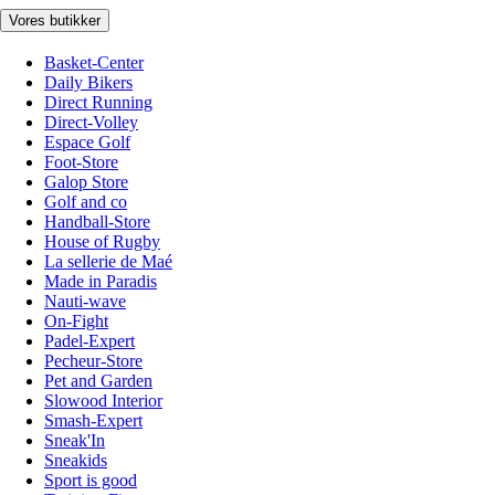
Vores butikker
Basket-Center
Daily Bikers
Direct Running
Direct-Volley
Espace Golf
Foot-Store
Galop Store
Golf and co
Handball-Store
House of Rugby
La sellerie de Maé
Made in Paradis
Nauti-wave
On-Fight
Padel-Expert
Pecheur-Store
Pet and Garden
Slowood Interior
Smash-Expert
Sneak'In
Sneakids
Sport is good