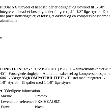
PROMAX tilbyder et headset, der er designet og udviklet til 1-1/8"
integrerede headset-bøsninger, der fungerer på 1-1/8" lige styrrør. Det
har præcisionsringlejer, et forseglet dæksel og en kompressionsstjerne i
aluminium.
x
F
UNKTIONER
: - SHIS: IS42/28.6 | IS42/30 - Vinkelkontaktlejer 45°
45° - Forseglede ringlejer - Aluminiumsdæksel og kompressionsstjerne
6061 - Vægt: 85g
KOMPATIBILITET
: - Til stel med integreret 1-
1/8" styrrør - Til gafler med 1-1/8" lige styrrør
Yderligere information
Mærke
Promax
Leverandør reference
PRMHEAD021
Farve
black