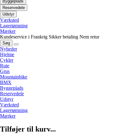
Byggeplads
Reservedele
Udstyr
Værksted
Lagertømning
Mærker
Kundeservice i Frankrig
Sikker betaling
Nem retur
Søg
Nyheder
Hjelme
Cykler
Rute
Grus
Mountainbike
BMX
Byggeplads
Reservedele
Udstyr
Værksted
Lagertømning
Mærker
Tilføjer til kurv...