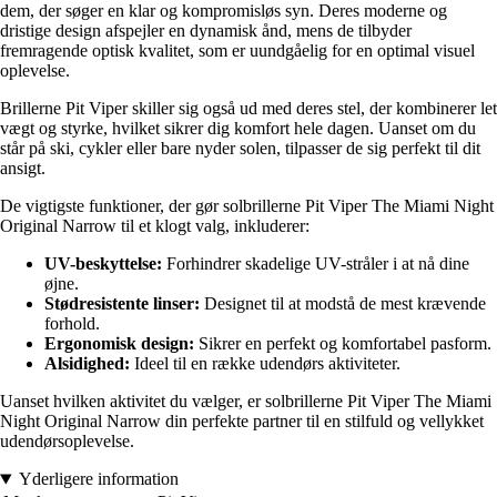
dem, der søger en klar og kompromisløs syn. Deres moderne og
dristige design afspejler en dynamisk ånd, mens de tilbyder
fremragende optisk kvalitet, som er uundgåelig for en optimal visuel
oplevelse.
Brillerne Pit Viper skiller sig også ud med deres stel, der kombinerer let
vægt og styrke, hvilket sikrer dig komfort hele dagen. Uanset om du
står på ski, cykler eller bare nyder solen, tilpasser de sig perfekt til dit
ansigt.
De vigtigste funktioner, der gør solbrillerne Pit Viper The Miami Night
Original Narrow til et klogt valg, inkluderer:
UV-beskyttelse:
Forhindrer skadelige UV-stråler i at nå dine
øjne.
Stødresistente linser:
Designet til at modstå de mest krævende
forhold.
Ergonomisk design:
Sikrer en perfekt og komfortabel pasform.
Alsidighed:
Ideel til en række udendørs aktiviteter.
Uanset hvilken aktivitet du vælger, er solbrillerne Pit Viper The Miami
Night Original Narrow din perfekte partner til en stilfuld og vellykket
udendørsoplevelse.
Yderligere information