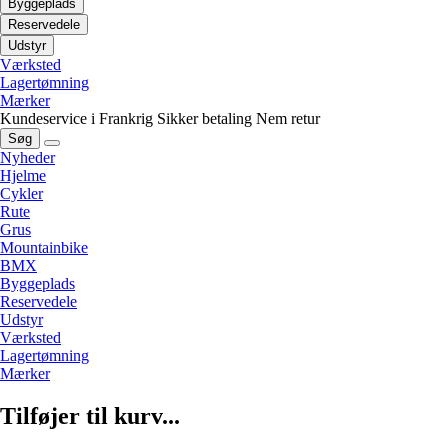
Byggeplads
Reservedele
Udstyr
Værksted
Lagertømning
Mærker
Kundeservice i Frankrig
Sikker betaling
Nem retur
Søg
Nyheder
Hjelme
Cykler
Rute
Grus
Mountainbike
BMX
Byggeplads
Reservedele
Udstyr
Værksted
Lagertømning
Mærker
Tilføjer til kurv...