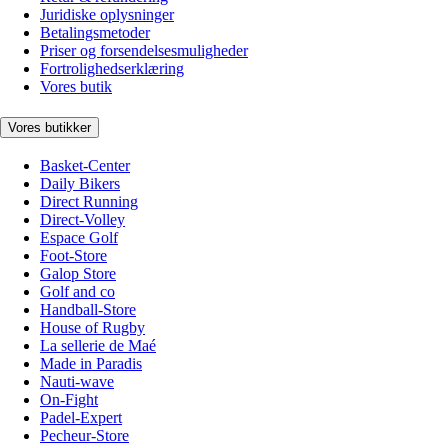
Juridiske oplysninger
Betalingsmetoder
Priser og forsendelsesmuligheder
Fortrolighedserklæring
Vores butik
Vores butikker
Basket-Center
Daily Bikers
Direct Running
Direct-Volley
Espace Golf
Foot-Store
Galop Store
Golf and co
Handball-Store
House of Rugby
La sellerie de Maé
Made in Paradis
Nauti-wave
On-Fight
Padel-Expert
Pecheur-Store