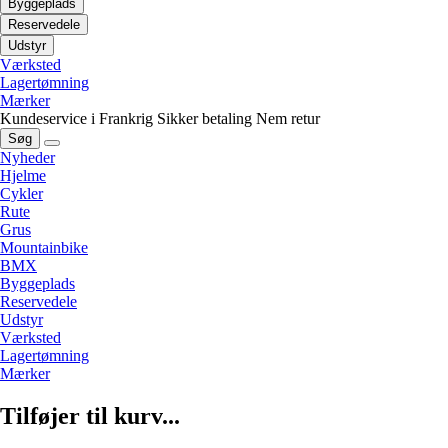
Byggeplads
Reservedele
Udstyr
Værksted
Lagertømning
Mærker
Kundeservice i Frankrig
Sikker betaling
Nem retur
Søg
Nyheder
Hjelme
Cykler
Rute
Grus
Mountainbike
BMX
Byggeplads
Reservedele
Udstyr
Værksted
Lagertømning
Mærker
Tilføjer til kurv...