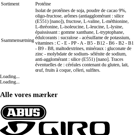
Sortiment
Protéine
Isolat de protéines de soja, poudre de cacao 9%,
oligo-fructose, arômes (antiagglomérant : silice
(E551) [nano]), fructose, L-valine, L-méthionine,
L-thréonine, L-isoleucine, L-leucine, L-lysine,
épaississant : gomme xanthane, L-tryptophane,
édulcorants : sucralose - acésulfame de potassium,
Ssammensætning
vitamines : C - E - PP - A - B5 - B12 - B6 - B2 - B1
- B9 - B8, maltodextrines, minéraux : gluconate de
zinc - molybdate de sodium- sélénite de sodium,
anti-agglomérant : silice (E551) [nano]. Traces
éventuelles de : céréales contenant du gluten, lait,
œuf, fruits à coque, céleri, sulfites.
Loading...
Loading...
Alle vores mærker