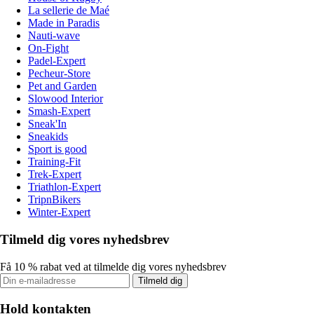
La sellerie de Maé
Made in Paradis
Nauti-wave
On-Fight
Padel-Expert
Pecheur-Store
Pet and Garden
Slowood Interior
Smash-Expert
Sneak'In
Sneakids
Sport is good
Training-Fit
Trek-Expert
Triathlon-Expert
TripnBikers
Winter-Expert
Tilmeld dig vores nyhedsbrev
Få 10 % rabat ved at tilmelde dig vores nyhedsbrev
Tilmeld dig
Hold kontakten