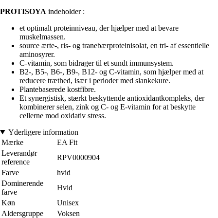
PROTISOYA
indeholder :
et optimalt proteinniveau, der hjælper med at bevare
muskelmassen.
source ærte-, ris- og tranebærproteinisolat, en tri- af essentielle
aminosyrer.
C-vitamin, som bidrager til et sundt immunsystem.
B2-, B5-, B6-, B9-, B12- og C-vitamin, som hjælper med at
reducere træthed, især i perioder med slankekure.
Plantebaserede kostfibre.
Et synergistisk, stærkt beskyttende antioxidantkompleks, der
kombinerer selen, zink og C- og E-vitamin for at beskytte
cellerne mod oxidativ stress.
Yderligere information
Mærke
EA Fit
Leverandør
RPV0000904
reference
Farve
hvid
Dominerende
Hvid
farve
Køn
Unisex
Aldersgruppe
Voksen