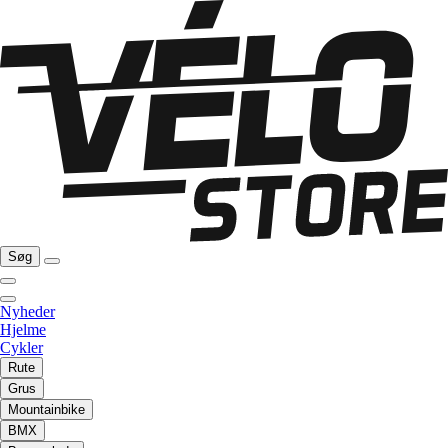
Søg
Nyheder
Hjelme
Cykler
Rute
Grus
Mountainbike
BMX