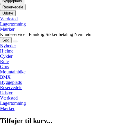
Byggeplads
Reservedele
Udstyr
Værksted
Lagertømning
Mærker
Kundeservice i Frankrig
Sikker betaling
Nem retur
Søg
Nyheder
Hjelme
Cykler
Rute
Grus
Mountainbike
BMX
Byggeplads
Reservedele
Udstyr
Værksted
Lagertømning
Mærker
Tilføjer til kurv...