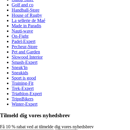
Golf and co
Handball-Store
House of Rugby
La sellerie de Maé
Made in Paradis
Nauti-wave
On-Fight
Padel-Expert
Pecheur-Store
Pet and Garden
Slowood Interior
Smash-Expert
Sneak'In
Sneakids
Sport is good
Training-Fit
Trek-Expert
Triathlon-Expert
TripnBikers
Winter-Expert
Tilmeld dig vores nyhedsbrev
Få 10 % rabat ved at tilmelde dig vores nyhedsbrev