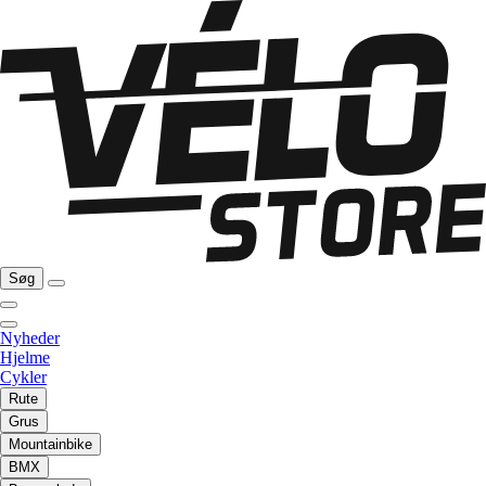
Søg
Nyheder
Hjelme
Cykler
Rute
Grus
Mountainbike
BMX