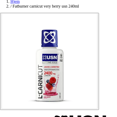
Hjem
/
Fatburner carnicut very berry usn 240ml