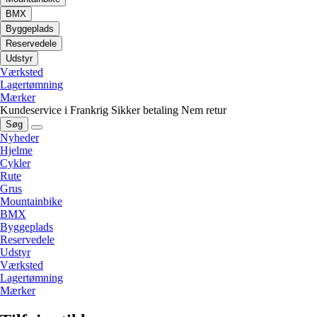
BMX
Byggeplads
Reservedele
Udstyr
Værksted
Lagertømning
Mærker
Kundeservice i Frankrig
Sikker betaling
Nem retur
Søg
Nyheder
Hjelme
Cykler
Rute
Grus
Mountainbike
BMX
Byggeplads
Reservedele
Udstyr
Værksted
Lagertømning
Mærker