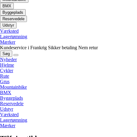
BMX
Byggeplads
Reservedele
Udstyr
Værksted
Lagertømning
Mærker
Kundeservice i Frankrig
Sikker betaling
Nem retur
Søg
Nyheder
Hjelme
Cykler
Rute
Grus
Mountainbike
BMX
Byggeplads
Reservedele
Udstyr
Værksted
Lagertømning
Mærker