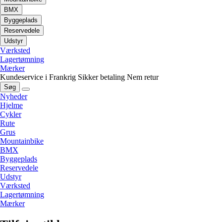
BMX
Byggeplads
Reservedele
Udstyr
Værksted
Lagertømning
Mærker
Kundeservice i Frankrig
Sikker betaling
Nem retur
Søg
Nyheder
Hjelme
Cykler
Rute
Grus
Mountainbike
BMX
Byggeplads
Reservedele
Udstyr
Værksted
Lagertømning
Mærker