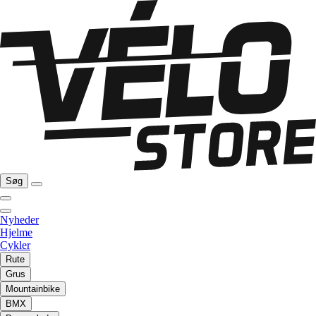
Søg
Nyheder
Hjelme
Cykler
Rute
Grus
Mountainbike
BMX