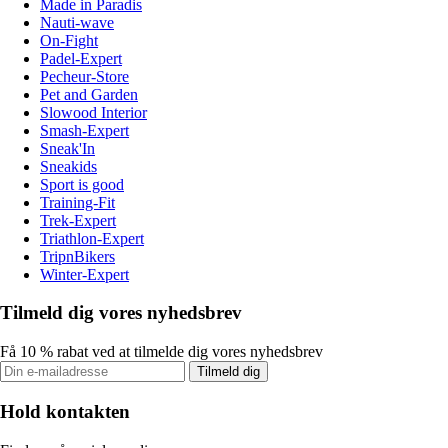
Made in Paradis
Nauti-wave
On-Fight
Padel-Expert
Pecheur-Store
Pet and Garden
Slowood Interior
Smash-Expert
Sneak'In
Sneakids
Sport is good
Training-Fit
Trek-Expert
Triathlon-Expert
TripnBikers
Winter-Expert
Tilmeld dig vores nyhedsbrev
Få 10 % rabat ved at tilmelde dig vores nyhedsbrev
Tilmeld dig
Hold kontakten