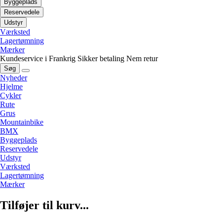
Byggeplads
Reservedele
Udstyr
Værksted
Lagertømning
Mærker
Kundeservice i Frankrig
Sikker betaling
Nem retur
Søg
Nyheder
Hjelme
Cykler
Rute
Grus
Mountainbike
BMX
Byggeplads
Reservedele
Udstyr
Værksted
Lagertømning
Mærker
Tilføjer til kurv...