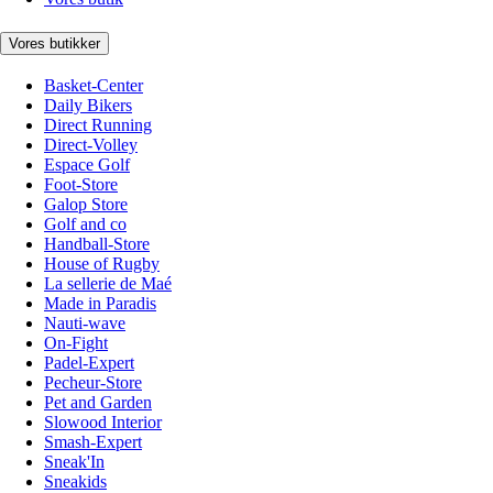
Vores butikker
Basket-Center
Daily Bikers
Direct Running
Direct-Volley
Espace Golf
Foot-Store
Galop Store
Golf and co
Handball-Store
House of Rugby
La sellerie de Maé
Made in Paradis
Nauti-wave
On-Fight
Padel-Expert
Pecheur-Store
Pet and Garden
Slowood Interior
Smash-Expert
Sneak'In
Sneakids