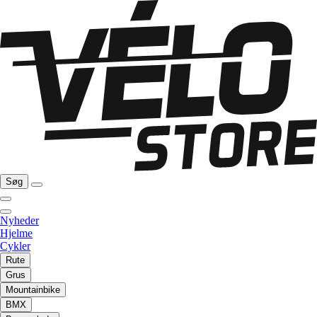
Søg
Nyheder
Hjelme
Cykler
Rute
Grus
Mountainbike
BMX