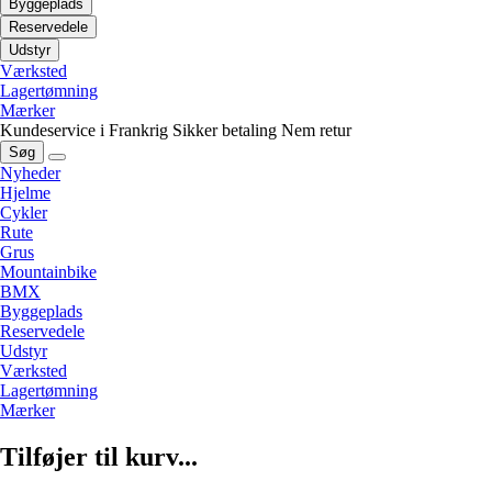
Byggeplads
Reservedele
Udstyr
Værksted
Lagertømning
Mærker
Kundeservice i Frankrig
Sikker betaling
Nem retur
Søg
Nyheder
Hjelme
Cykler
Rute
Grus
Mountainbike
BMX
Byggeplads
Reservedele
Udstyr
Værksted
Lagertømning
Mærker
Tilføjer til kurv...