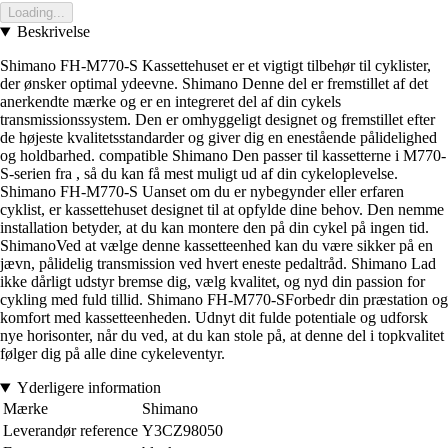
Loading...
Beskrivelse
Shimano FH-M770-S Kassettehuset er et vigtigt tilbehør til cyklister,
der ønsker optimal ydeevne. Shimano Denne del er fremstillet af det
anerkendte mærke og er en integreret del af din cykels
transmissionssystem. Den er omhyggeligt designet og fremstillet efter
de højeste kvalitetsstandarder og giver dig en enestående pålidelighed
og holdbarhed. compatible Shimano Den passer til kassetterne i M770-
S-serien fra , så du kan få mest muligt ud af din cykeloplevelse.
Shimano FH-M770-S Uanset om du er nybegynder eller erfaren
cyklist, er kassettehuset designet til at opfylde dine behov. Den nemme
installation betyder, at du kan montere den på din cykel på ingen tid.
ShimanoVed at vælge denne kassetteenhed kan du være sikker på en
jævn, pålidelig transmission ved hvert eneste pedaltråd. Shimano Lad
ikke dårligt udstyr bremse dig, vælg kvalitet, og nyd din passion for
cykling med fuld tillid. Shimano FH-M770-SForbedr din præstation og
komfort med kassetteenheden. Udnyt dit fulde potentiale og udforsk
nye horisonter, når du ved, at du kan stole på, at denne del i topkvalitet
følger dig på alle dine cykeleventyr.
Yderligere information
Mærke
Shimano
Leverandør reference
Y3CZ98050