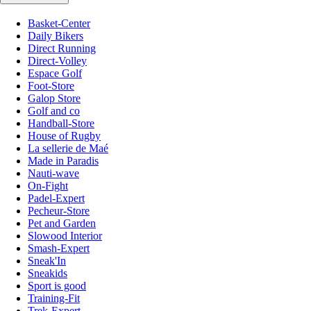
Basket-Center
Daily Bikers
Direct Running
Direct-Volley
Espace Golf
Foot-Store
Galop Store
Golf and co
Handball-Store
House of Rugby
La sellerie de Maé
Made in Paradis
Nauti-wave
On-Fight
Padel-Expert
Pecheur-Store
Pet and Garden
Slowood Interior
Smash-Expert
Sneak'In
Sneakids
Sport is good
Training-Fit
Trek-Expert