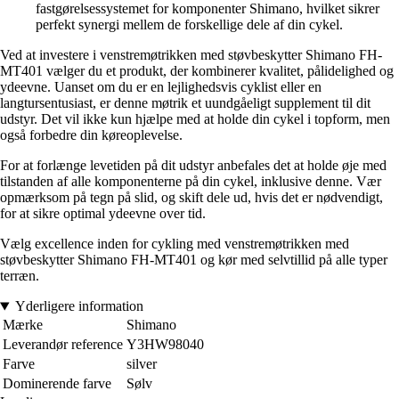
fastgørelsessystemet for komponenter Shimano, hvilket sikrer
perfekt synergi mellem de forskellige dele af din cykel.
Ved at investere i venstremøtrikken med støvbeskytter Shimano FH-
MT401 vælger du et produkt, der kombinerer kvalitet, pålidelighed og
ydeevne. Uanset om du er en lejlighedsvis cyklist eller en
langtursentusiast, er denne møtrik et uundgåeligt supplement til dit
udstyr. Det vil ikke kun hjælpe med at holde din cykel i topform, men
også forbedre din køreoplevelse.
For at forlænge levetiden på dit udstyr anbefales det at holde øje med
tilstanden af alle komponenterne på din cykel, inklusive denne. Vær
opmærksom på tegn på slid, og skift dele ud, hvis det er nødvendigt,
for at sikre optimal ydeevne over tid.
Vælg excellence inden for cykling med venstremøtrikken med
støvbeskytter Shimano FH-MT401 og kør med selvtillid på alle typer
terræn.
Yderligere information
Mærke
Shimano
Leverandør reference
Y3HW98040
Farve
silver
Dominerende farve
Sølv