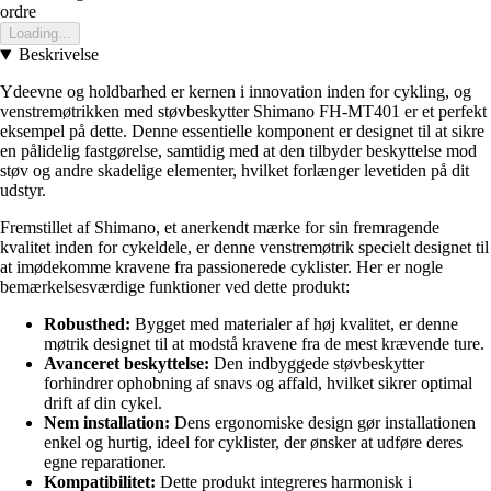
ordre
Loading...
Beskrivelse
Ydeevne og holdbarhed er kernen i innovation inden for cykling, og
venstremøtrikken med støvbeskytter Shimano FH-MT401 er et perfekt
eksempel på dette. Denne essentielle komponent er designet til at sikre
en pålidelig fastgørelse, samtidig med at den tilbyder beskyttelse mod
støv og andre skadelige elementer, hvilket forlænger levetiden på dit
udstyr.
Fremstillet af Shimano, et anerkendt mærke for sin fremragende
kvalitet inden for cykeldele, er denne venstremøtrik specielt designet til
at imødekomme kravene fra passionerede cyklister. Her er nogle
bemærkelsesværdige funktioner ved dette produkt:
Robusthed:
Bygget med materialer af høj kvalitet, er denne
møtrik designet til at modstå kravene fra de mest krævende ture.
Avanceret beskyttelse:
Den indbyggede støvbeskytter
forhindrer ophobning af snavs og affald, hvilket sikrer optimal
drift af din cykel.
Nem installation:
Dens ergonomiske design gør installationen
enkel og hurtig, ideel for cyklister, der ønsker at udføre deres
egne reparationer.
Kompatibilitet:
Dette produkt integreres harmonisk i