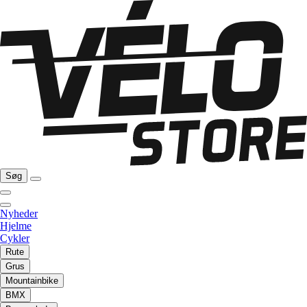
Søg
Nyheder
Hjelme
Cykler
Rute
Grus
Mountainbike
BMX