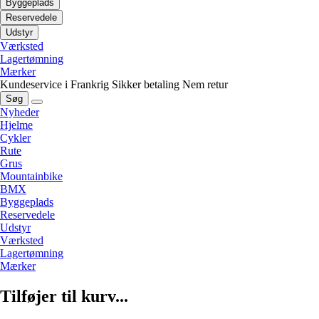
Byggeplads
Reservedele
Udstyr
Værksted
Lagertømning
Mærker
Kundeservice i Frankrig
Sikker betaling
Nem retur
Søg
Nyheder
Hjelme
Cykler
Rute
Grus
Mountainbike
BMX
Byggeplads
Reservedele
Udstyr
Værksted
Lagertømning
Mærker
Tilføjer til kurv...