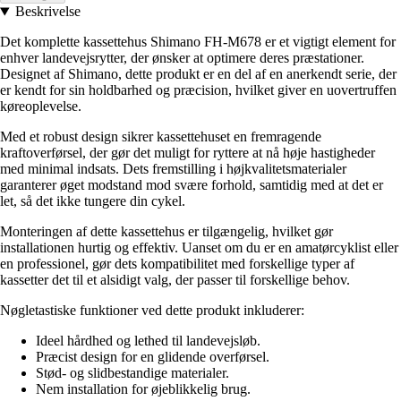
Beskrivelse
Det komplette kassettehus Shimano FH-M678 er et vigtigt element for
enhver landevejsrytter, der ønsker at optimere deres præstationer.
Designet af Shimano, dette produkt er en del af en anerkendt serie, der
er kendt for sin holdbarhed og præcision, hvilket giver en uovertruffen
køreoplevelse.
Med et robust design sikrer kassettehuset en fremragende
kraftoverførsel, der gør det muligt for ryttere at nå høje hastigheder
med minimal indsats. Dets fremstilling i højkvalitetsmaterialer
garanterer øget modstand mod svære forhold, samtidig med at det er
let, så det ikke tungere din cykel.
Monteringen af dette kassettehus er tilgængelig, hvilket gør
installationen hurtig og effektiv. Uanset om du er en amatørcyklist eller
en professionel, gør dets kompatibilitet med forskellige typer af
kassetter det til et alsidigt valg, der passer til forskellige behov.
Nøgletastiske funktioner ved dette produkt inkluderer:
Ideel hårdhed og lethed til landevejsløb.
Præcist design for en glidende overførsel.
Stød- og slidbestandige materialer.
Nem installation for øjeblikkelig brug.