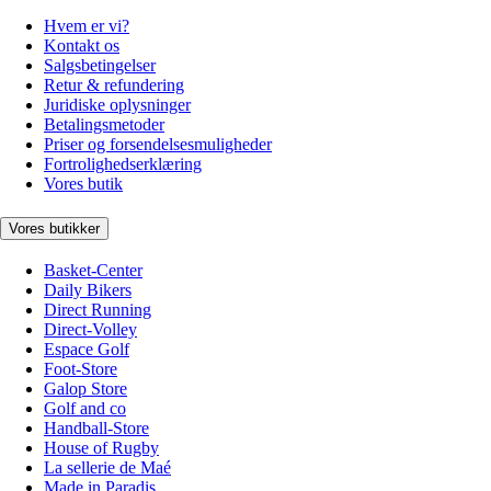
Hvem er vi?
Kontakt os
Salgsbetingelser
Retur & refundering
Juridiske oplysninger
Betalingsmetoder
Priser og forsendelsesmuligheder
Fortrolighedserklæring
Vores butik
Vores butikker
Basket-Center
Daily Bikers
Direct Running
Direct-Volley
Espace Golf
Foot-Store
Galop Store
Golf and co
Handball-Store
House of Rugby
La sellerie de Maé
Made in Paradis