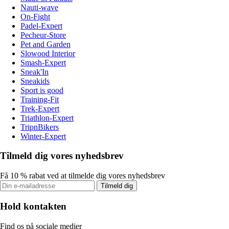
Nauti-wave
On-Fight
Padel-Expert
Pecheur-Store
Pet and Garden
Slowood Interior
Smash-Expert
Sneak'In
Sneakids
Sport is good
Training-Fit
Trek-Expert
Triathlon-Expert
TripnBikers
Winter-Expert
Tilmeld dig vores nyhedsbrev
Få 10 % rabat ved at tilmelde dig vores nyhedsbrev
Tilmeld dig
Hold kontakten
Find os på sociale medier