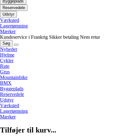
Byggeplads
Reservedele
Udstyr
Værksted
Lagertømning
Mærker
Kundeservice i Frankrig
Sikker betaling
Nem retur
Søg
Nyheder
Hjelme
Cykler
Rute
Grus
Mountainbike
BMX
Byggeplads
Reservedele
Udstyr
Værksted
Lagertømning
Mærker
Tilføjer til kurv...