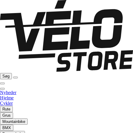
Søg
Nyheder
Hjelme
Cykler
Rute
Grus
Mountainbike
BMX