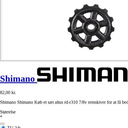
Shimano
82,00 kr.
Shimano Shimano Køb et sæt altus rd-r310 7/8v remskiver for at få bedr
Størrelse
*
TU
24t