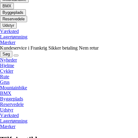
BMX
Byggeplads
Reservedele
Udstyr
Værksted
Lagertømning
Mærker
Kundeservice i Frankrig
Sikker betaling
Nem retur
Søg
Nyheder
Hjelme
Cykler
Rute
Grus
Mountainbike
BMX
Byggeplads
Reservedele
Udstyr
Værksted
Lagertømning
Mærker