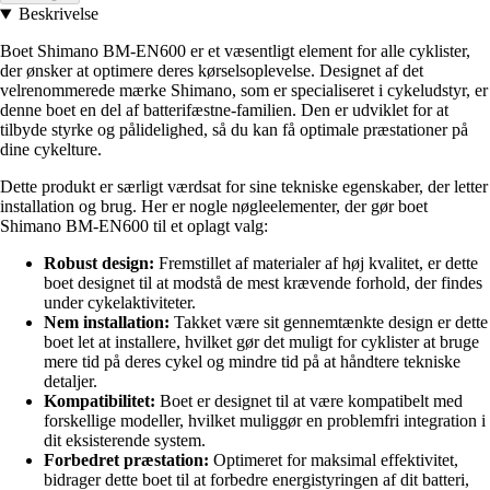
Beskrivelse
Boet Shimano BM-EN600 er et væsentligt element for alle cyklister,
der ønsker at optimere deres kørselsoplevelse. Designet af det
velrenommerede mærke Shimano, som er specialiseret i cykeludstyr, er
denne boet en del af batterifæstne-familien. Den er udviklet for at
tilbyde styrke og pålidelighed, så du kan få optimale præstationer på
dine cykelture.
Dette produkt er særligt værdsat for sine tekniske egenskaber, der letter
installation og brug. Her er nogle nøgleelementer, der gør boet
Shimano BM-EN600 til et oplagt valg:
Robust design:
Fremstillet af materialer af høj kvalitet, er dette
boet designet til at modstå de mest krævende forhold, der findes
under cykelaktiviteter.
Nem installation:
Takket være sit gennemtænkte design er dette
boet let at installere, hvilket gør det muligt for cyklister at bruge
mere tid på deres cykel og mindre tid på at håndtere tekniske
detaljer.
Kompatibilitet:
Boet er designet til at være kompatibelt med
forskellige modeller, hvilket muliggør en problemfri integration i
dit eksisterende system.
Forbedret præstation:
Optimeret for maksimal effektivitet,
bidrager dette boet til at forbedre energistyringen af dit batteri,