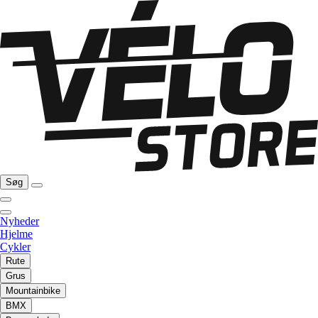
Søg
Nyheder
Hjelme
Cykler
Rute
Grus
Mountainbike
BMX