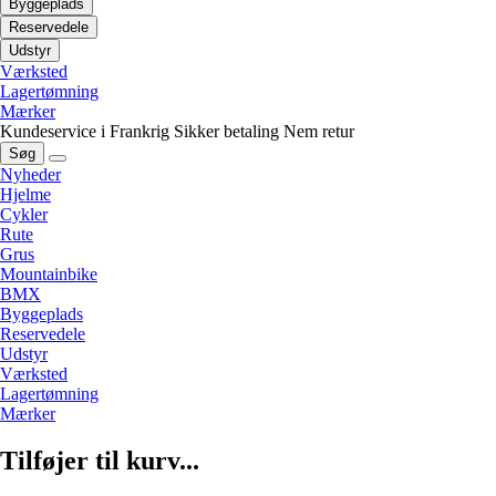
Byggeplads
Reservedele
Udstyr
Værksted
Lagertømning
Mærker
Kundeservice i Frankrig
Sikker betaling
Nem retur
Søg
Nyheder
Hjelme
Cykler
Rute
Grus
Mountainbike
BMX
Byggeplads
Reservedele
Udstyr
Værksted
Lagertømning
Mærker
Tilføjer til kurv...