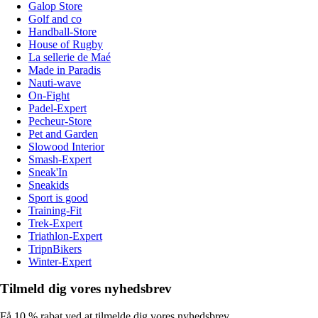
Galop Store
Golf and co
Handball-Store
House of Rugby
La sellerie de Maé
Made in Paradis
Nauti-wave
On-Fight
Padel-Expert
Pecheur-Store
Pet and Garden
Slowood Interior
Smash-Expert
Sneak'In
Sneakids
Sport is good
Training-Fit
Trek-Expert
Triathlon-Expert
TripnBikers
Winter-Expert
Tilmeld dig vores nyhedsbrev
Få 10 % rabat ved at tilmelde dig vores nyhedsbrev