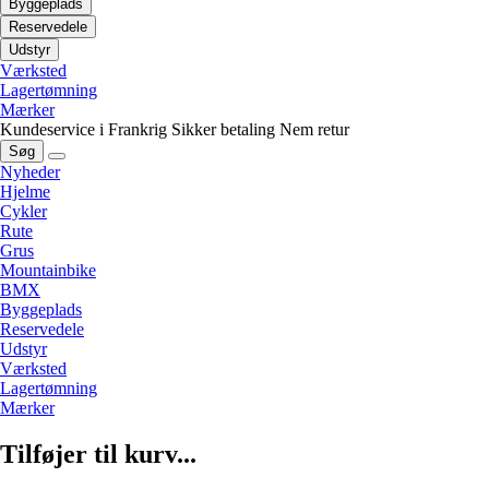
Byggeplads
Reservedele
Udstyr
Værksted
Lagertømning
Mærker
Kundeservice i Frankrig
Sikker betaling
Nem retur
Søg
Nyheder
Hjelme
Cykler
Rute
Grus
Mountainbike
BMX
Byggeplads
Reservedele
Udstyr
Værksted
Lagertømning
Mærker
Tilføjer til kurv...