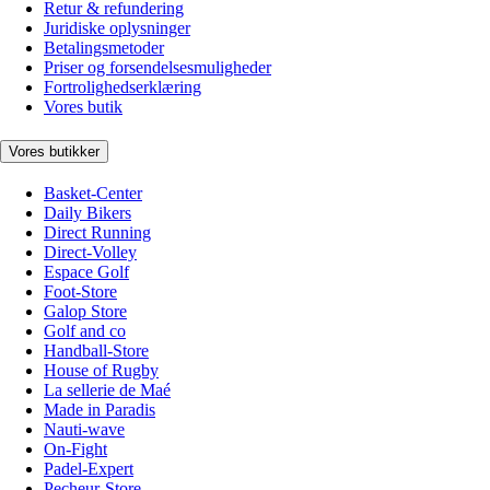
Retur & refundering
Juridiske oplysninger
Betalingsmetoder
Priser og forsendelsesmuligheder
Fortrolighedserklæring
Vores butik
Vores butikker
Basket-Center
Daily Bikers
Direct Running
Direct-Volley
Espace Golf
Foot-Store
Galop Store
Golf and co
Handball-Store
House of Rugby
La sellerie de Maé
Made in Paradis
Nauti-wave
On-Fight
Padel-Expert
Pecheur-Store