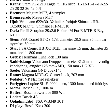
Krans:
Sram PG-1210 Eagle, til HG krop, 11-13-15-17-19-22-
25-28-32-36-42-50T
Bremser:
Magura MT7, 4 stempler
Bremsegreb:
Magura MT7
Hjul:
Velomann 622x30, 32 huller; forhjul: Shimano HB-
TC500; baghjul: Shimano FH-MT510
Dæk:
Pirelli Scorpion 29x2.6 Enduro M For E-MTB R Bag,
60TPI
Stem:
FSA Comet ST-OS-173, diameter 28,6 mm, 35 mm bar
størrelse: 50 mm
Styr:
FSA Comet HB-XC-302L, hævning 15 mm, diameter 35
mm, bredde 800 mm
Grebs:
Herrmans Luna lock 130 mm
Saddelstang:
Velomann Dropper, diameter 31,6 mm, indvendig
kabelføring længde: 125 mm - MD, 150 mm - LG/XL
Sæde:
Velomann GND 262x145
Rotor:
Magura MDR-C, Center Lock, 203 mm
Pedaler:
VP Flat med reflekser
Forlygter:
Lupine SL-F, 900 lumen, 1300 lumen med fuldt lys
Motor:
Bosch CX, 100Nm
Batteri:
Bosch Powertube 800 Wh
Lader:
Bosch 4A
Opladningstid:
FSA WB349-36T
Display:
Bosch Kiox 300