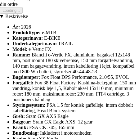
din ordre
Loading...
Beskrivelse
År:
2026
Produkttype:
e-MTB
Kategorinavn:
E-BIKE
Underkategori navn:
TRAIL
Model:
e-Vertic FX
Ramme:
Bianchi e-Vertic FX, aluminium, bagaksel 12x148
mm, post mount 180 skivebremse, 150 mm forgaffelvandring,
140 mm bagagevandring, intern kabelføring i lejet, kompatibel
med 800 Wh batteri, størrelser 40-44-48-53
Bagdæmper:
Fox Float DPS Performance, 210/55, EVOL
Forgaffel:
Fox 38 Float Factory, Kashima-belægning, 150 mm
vandring, konisk leje 1,5, Kabolt aksel 15x110 mm, minimum
rotor: 180 mm, maksimum rotor: 230 mm, FIT4 cartridge, 3
positioners håndtag
Styringssystem:
FSA 1.5 for konisk gaffelleje, intern dobbelt
kabelføring, Head Block system
Greb:
Sram GX AXS Eagle
Baggear:
Sram GX Eagle AXS, 12 gear
Krank:
FSA CK-745, 165 mm
Bundbeslag:
Inkluderet i motorenheden
Kæde:
Sram SX Eagle