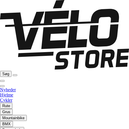
Søg
Nyheder
Hjelme
Cykler
Rute
Grus
Mountainbike
BMX