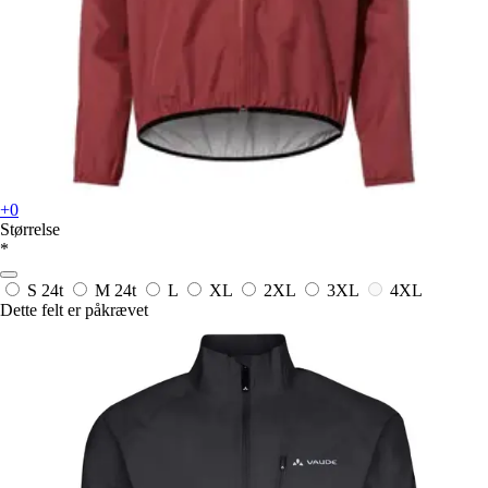
+0
Størrelse
*
S
24t
M
24t
L
XL
2XL
3XL
4XL
Dette felt er påkrævet