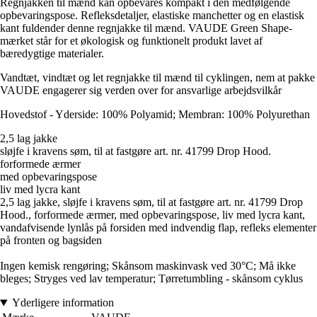
Regnjakken til mænd kan opbevares kompakt i den medfølgende
opbevaringspose. Refleksdetaljer, elastiske manchetter og en elastisk
kant fuldender denne regnjakke til mænd. VAUDE Green Shape-
mærket står for et økologisk og funktionelt produkt lavet af
bæredygtige materialer.
Vandtæt, vindtæt og let regnjakke til mænd til cyklingen, nem at pakke
VAUDE engagerer sig verden over for ansvarlige arbejdsvilkår
Hovedstof - Yderside: 100% Polyamid; Membran: 100% Polyurethan
2,5 lag jakke
sløjfe i kravens søm, til at fastgøre art. nr. 41799 Drop Hood.
forformede ærmer
med opbevaringspose
liv med lycra kant
2,5 lag jakke, sløjfe i kravens søm, til at fastgøre art. nr. 41799 Drop
Hood., forformede ærmer, med opbevaringspose, liv med lycra kant,
vandafvisende lynlås på forsiden med indvendig flap, refleks elementer
på fronten og bagsiden
Ingen kemisk rengøring; Skånsom maskinvask ved 30°C; Må ikke
bleges; Stryges ved lav temperatur; Tørretumbling - skånsom cyklus
Yderligere information