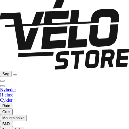
Søg
Nyheder
Hjelme
Cykler
Rute
Grus
Mountainbike
BMX