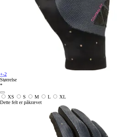
+-2
Størrelse
*
XS
S
M
L
XL
Dette felt er påkrævet