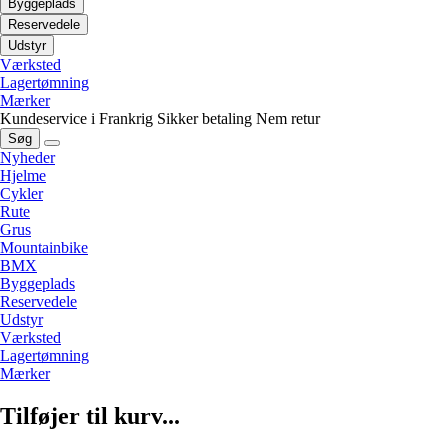
Byggeplads
Reservedele
Udstyr
Værksted
Lagertømning
Mærker
Kundeservice i Frankrig
Sikker betaling
Nem retur
Søg
Nyheder
Hjelme
Cykler
Rute
Grus
Mountainbike
BMX
Byggeplads
Reservedele
Udstyr
Værksted
Lagertømning
Mærker
Tilføjer til kurv...