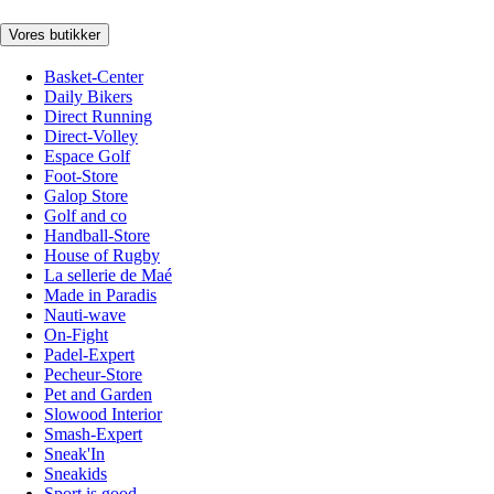
Vores butikker
Basket-Center
Daily Bikers
Direct Running
Direct-Volley
Espace Golf
Foot-Store
Galop Store
Golf and co
Handball-Store
House of Rugby
La sellerie de Maé
Made in Paradis
Nauti-wave
On-Fight
Padel-Expert
Pecheur-Store
Pet and Garden
Slowood Interior
Smash-Expert
Sneak'In
Sneakids
Sport is good