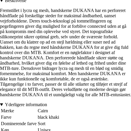
Beskrivelse
Fremstillet i lycra og mesh, handskerne DUKANA har en perforeret
håndflade på forskellige steder for maksimal åndbarhed, uanset
vejrforholdene. Deres touch-teknologi på tommelfingeren og
pegefingeren giver dig mulighed for at forblive connected uden at gå
på kompromis med din oplevelse ved styret. Det topografiske
silikoneprint sikrer optimal greb, selv under de sværeste forhold.
Uanset om du klatrer op ad en stejl hældning eller suser ned ad
bakken, kan du regne med håndskerne DUKANA for at give dig fuld
kontrol over din MTB. Komfort er en nøglefaktor i designet af
handskerne DUKANA. Den perforerede håndflade sikrer støtte og
åndbarhed, hvilket giver dig en følelse af lethed og frihed under dine
MTB-ture. Derudover bidrager lycra og mesh til en blød og smidig
fornemmelse, for maksimal komfort. Men handskerne DUKANA er
ikke kun funktionelle og komfortable, de er også æstetiske.
Tilgængelige i to farver, passer de til alle stilarter og tilføjer et strejf af
elegance til dit MTB-outfit. Deres veludførte og moderne design gør
handskerne DUKANA til et uundgåeligt valg for alle MTB-entusiaster.
Yderligere information
Mærke
Cairn
Farve
black khaki
Dominerende farve
Sort
Køn
Unisex