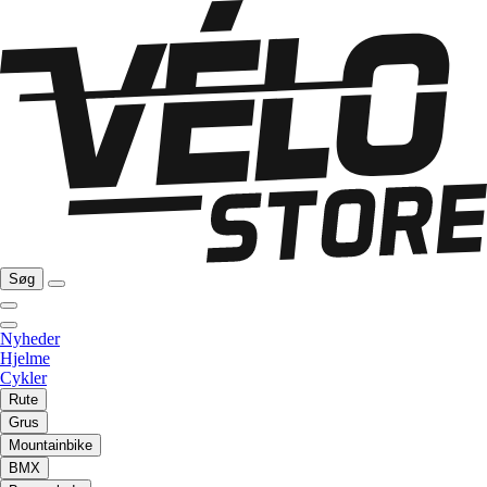
Søg
Nyheder
Hjelme
Cykler
Rute
Grus
Mountainbike
BMX