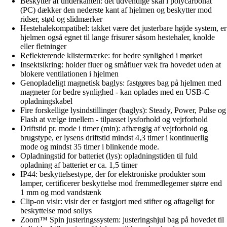
Beskytter af underkanten: det udvendige skal i polycarbonat
(PC) dækker den nederste kant af hjelmen og beskytter mod
ridser, stød og slidmærker
Hestehalekompatibel: takket være det justerbare højde system, er
hjelmen også egnet til lange frisurer såsom hestehaler, knolde
eller fletninger
Reflekterende klistermærke: for bedre synlighed i mørket
Insektsikring: holder fluer og småfluer væk fra hovedet uden at
blokere ventilationen i hjelmen
Genopladeligt magnetisk baglys: fastgøres bag på hjelmen med
magneter for bedre synlighed - kan oplades med en USB-C
opladningskabel
Fire forskellige lysindstillinger (baglys): Steady, Power, Pulse og
Flash at vælge imellem - tilpasset lysforhold og vejrforhold
Driftstid pr. mode i timer (min): afhængig af vejrforhold og
brugstype, er lysens driftstid mindst 4,3 timer i kontinuerlig
mode og mindst 35 timer i blinkende mode.
Opladningstid for batteriet (lys): opladningstiden til fuld
opladning af batteriet er ca. 1,5 timer
IP44: beskyttelsestype, der for elektroniske produkter som
lamper, certificerer beskyttelse mod fremmedlegemer større end
1 mm og mod vandstænk
Clip-on visir: visir der er fastgjort med stifter og aftageligt for
beskyttelse mod sollys
Zoom™ Spin justeringssystem: justeringshjul bag på hovedet til