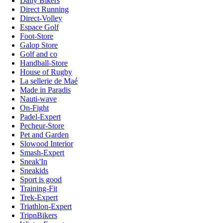
Daily Bikers
Direct Running
Direct-Volley
Espace Golf
Foot-Store
Galop Store
Golf and co
Handball-Store
House of Rugby
La sellerie de Maé
Made in Paradis
Nauti-wave
On-Fight
Padel-Expert
Pecheur-Store
Pet and Garden
Slowood Interior
Smash-Expert
Sneak'In
Sneakids
Sport is good
Training-Fit
Trek-Expert
Triathlon-Expert
TripnBikers