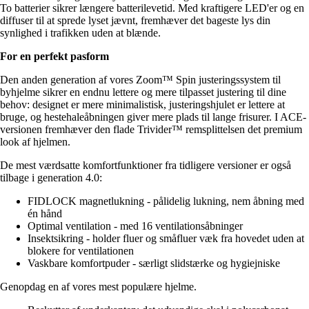
To batterier sikrer længere batterilevetid. Med kraftigere LED'er og en
diffuser til at sprede lyset jævnt, fremhæver det bageste lys din
synlighed i trafikken uden at blænde.
For en perfekt pasform
Den anden generation af vores Zoom™ Spin justeringssystem til
byhjelme sikrer en endnu lettere og mere tilpasset justering til dine
behov: designet er mere minimalistisk, justeringshjulet er lettere at
bruge, og hestehaleåbningen giver mere plads til lange frisurer. I ACE-
versionen fremhæver den flade Trivider™ remsplittelsen det premium
look af hjelmen.
De mest værdsatte komfortfunktioner fra tidligere versioner er også
tilbage i generation 4.0:
FIDLOCK magnetlukning - pålidelig lukning, nem åbning med
én hånd
Optimal ventilation - med 16 ventilationsåbninger
Insektsikring - holder fluer og småfluer væk fra hovedet uden at
blokere for ventilationen
Vaskbare komfortpuder - særligt slidstærke og hygiejniske
Genopdag en af vores mest populære hjelme.