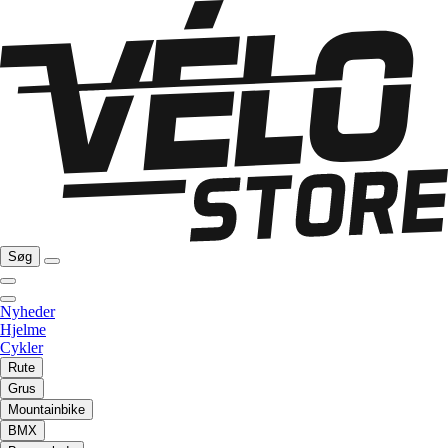
Søg
Nyheder
Hjelme
Cykler
Rute
Grus
Mountainbike
BMX