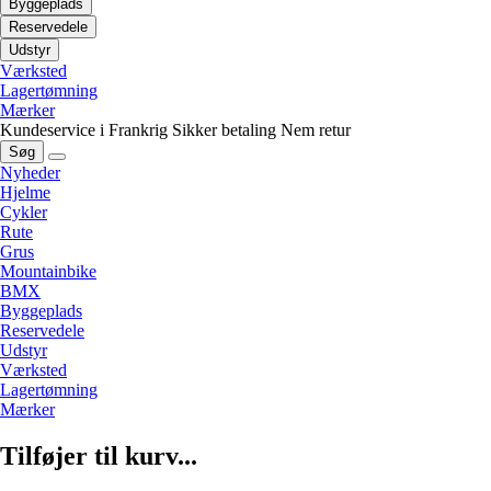
Byggeplads
Reservedele
Udstyr
Værksted
Lagertømning
Mærker
Kundeservice i Frankrig
Sikker betaling
Nem retur
Søg
Nyheder
Hjelme
Cykler
Rute
Grus
Mountainbike
BMX
Byggeplads
Reservedele
Udstyr
Værksted
Lagertømning
Mærker
Tilføjer til kurv...