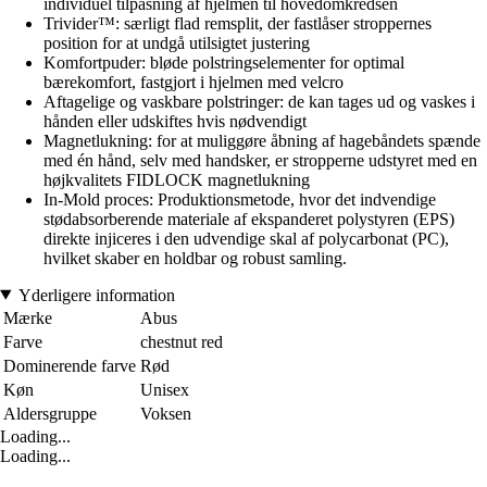
individuel tilpasning af hjelmen til hovedomkredsen
Trivider™: særligt flad remsplit, der fastlåser stroppernes
position for at undgå utilsigtet justering
Komfortpuder: bløde polstringselementer for optimal
bærekomfort, fastgjort i hjelmen med velcro
Aftagelige og vaskbare polstringer: de kan tages ud og vaskes i
hånden eller udskiftes hvis nødvendigt
Magnetlukning: for at muliggøre åbning af hagebåndets spænde
med én hånd, selv med handsker, er stropperne udstyret med en
højkvalitets FIDLOCK magnetlukning
In-Mold proces: Produktionsmetode, hvor det indvendige
stødabsorberende materiale af ekspanderet polystyren (EPS)
direkte injiceres i den udvendige skal af polycarbonat (PC),
hvilket skaber en holdbar og robust samling.
Yderligere information
Mærke
Abus
Farve
chestnut red
Dominerende farve
Rød
Køn
Unisex
Aldersgruppe
Voksen
Loading...
Loading...