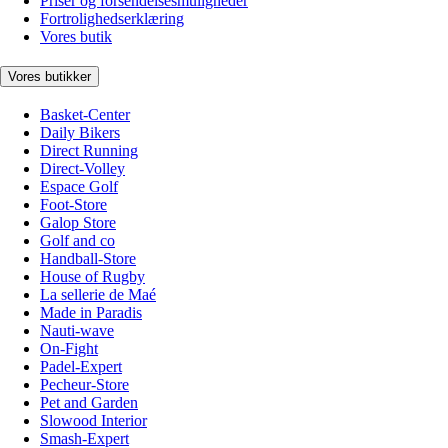
Priser og forsendelsesmuligheder
Fortrolighedserklæring
Vores butik
Vores butikker
Basket-Center
Daily Bikers
Direct Running
Direct-Volley
Espace Golf
Foot-Store
Galop Store
Golf and co
Handball-Store
House of Rugby
La sellerie de Maé
Made in Paradis
Nauti-wave
On-Fight
Padel-Expert
Pecheur-Store
Pet and Garden
Slowood Interior
Smash-Expert