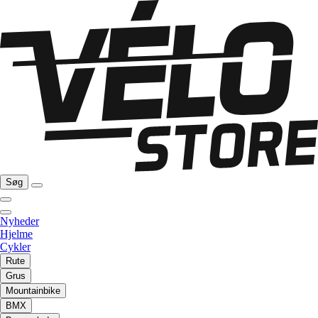
Søg
Nyheder
Hjelme
Cykler
Rute
Grus
Mountainbike
BMX