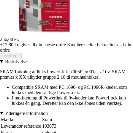
256,00 kr.
+12,80 kr.
gives til din naeste ordre
Krediteres efter bekraeftelse af din
ordre
Loading...
Beskrivelse
SRAM Lukning af links PowerLink_x005F_x001a_ - 10v. SRAM
premier x XX tilbyder gruppe 2 10 til mountainbikes.
Compatible SRAM med PC 1090- og PC 1090R-kæder, som
lukkes med den særlige PowerLock.
I modsætning til Powerlink til 9v-kæder kan PowerLock kun
lukkes én gang. Derefter kan den ikke åbnes uden værktøj.
Yderligere information
Mærke
Sram
Leverandør reference
103073
Farve
gyldent