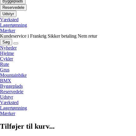
Byggeplads
Reservedele
Udstyr
Værksted
Lagertømning
Mærker
Kundeservice i Frankrig
Sikker betaling
Nem retur
Søg
Nyheder
Hjelme
Cykler
Rute
Grus
Mountainbike
BMX
Byggeplads
Reservedele
Udstyr
Værksted
Lagertømning
Mærker
Tilføjer til kurv...